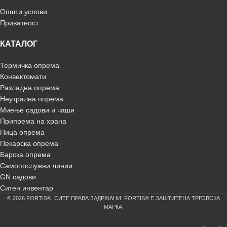
Општи услови
Приватност
КАТАЛОГ
Термичка опрема
Конвектомати
Разладна опрема
Неутрална опрема
Миење садови и чаши
Припрема на храна
Пица опрема
Пекарска опрема
Барска опрема
Самопослужни линии
GN садови
Ситен инвентар
© 2026 FORTIS®. СИТЕ ПРАВА ЗАДРЖАНИ. FORTIS® Е ЗАШТИТЕНА ТРГОВСКА
МАРКА.