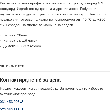
Висококвалитетен професионален инокс гастро сад според GN
стандард. Изработен од цврст и издржлив инокс. Робусен и
идеален за секојдневна употреба во современа кујна. Наменет за
чување или готвење на храна на температури од –40 °C до +280
°C. Безбеден за миење во машина за садови.
Висина: 20mm
Капацитет: 1.9 литри
Димензии: 530x325mm
SKU:
GN11020
Контактирајте нè за цена
Нашиот искусен тим за продажба ќе Ви помогне да го изберете
вистинскиот производ.
031 453 905
072 262 683