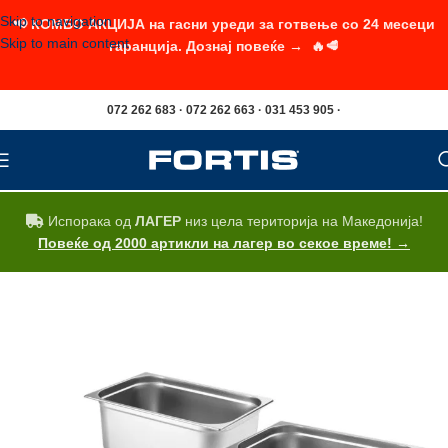
Skip to navigation
📢 КОМБО АКЦИЈА на гасни уреди за готвење со 24 месеци
Skip to main content
гаранција. Дознај повеќе → 🔥🥩
072 262 683 · 072 262 663 · 031 453 905 ·
Испорака од
ЛАГЕР
низ цела територија на Македонија!
Повеќе од 2000 артикли на лагер во секое време! →