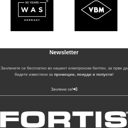
Newsletter
Зачленете се бесплатно во нашиот електронски билтен, за први да
бидете известени за
промоции, понуди и попусти
!
Зачлени се!