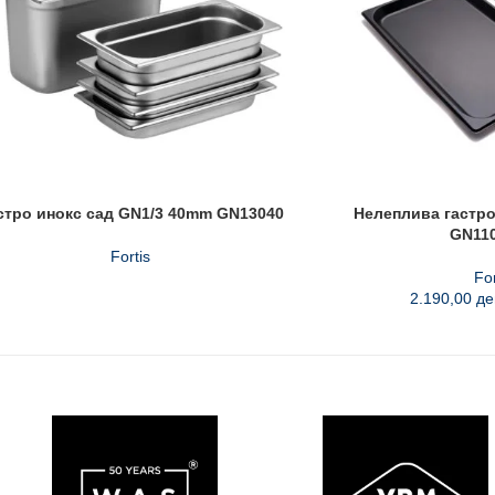
стро инокс сад GN1/3 40mm GN13040
Нелеплива гастро
GN11
Fortis
For
2.190,00
де