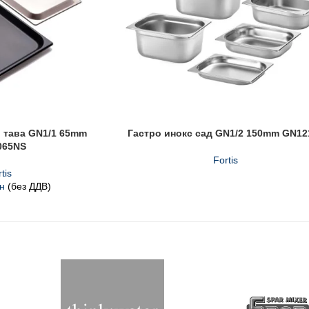
 тава GN1/1 65mm
Гастро инокс сад GN1/2 150mm GN12
065NS
Fortis
tis
н
(без ДДВ)