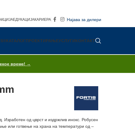
Најава за дилери
АКЦИЈА
ЕДУКАЦИЈА
КАРИЕРА
IS®
КАТАЛОГ
ПРОЕКТИРАЊЕ
УСЛУГИ
КОНТАКТ
секое време! →
0mm
. Изработен од цврст и издржлив инокс. Робусен
вање или готвење на храна на температури од –