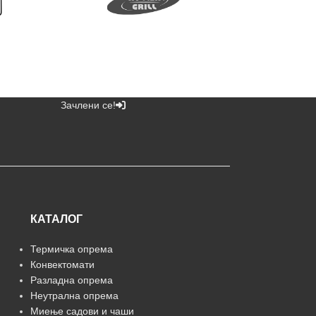
Зачлени се!
КАТАЛОГ
Термичка опрема
Конвектомати
Разладна опрема
Неутрална опрема
Миење садови и чаши