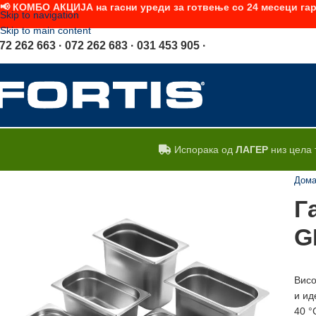
📢 КОМБО АКЦИЈА на гасни уреди за готвење со 24 месеци гар
Skip to navigation
Skip to main content
72 262 663 · 072 262 683 · 031 453 905 ·
Испорака од
ЛАГЕР
низ цела 
Дом
Г
G
Висо
и ид
40 °