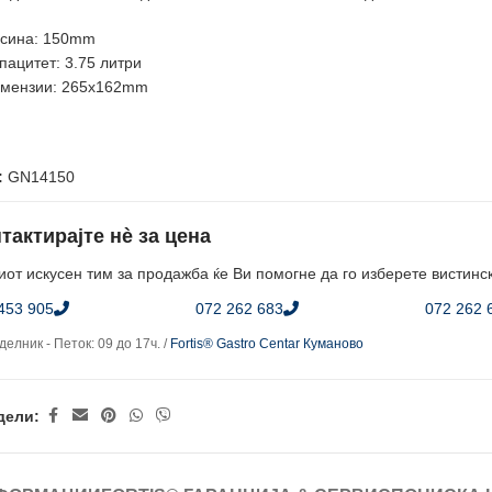
сина: 150mm
пацитет: 3.75 литри
мензии: 265x162mm
:
GN14150
тактирајте нè за цена
от искусен тим за продажба ќе Ви помогне да го изберете вистинс
453 905
072 262 683
072 262 
елник - Петок: 09 до 17ч. /
Fortis® Gastro Centar Куманово
дели: