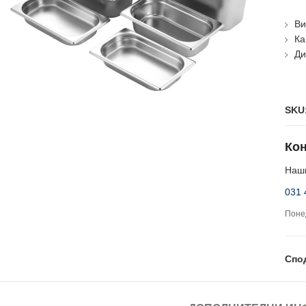
Ви
Ка
Ди
SKU
Кон
Наши
031 
Понед
Спо