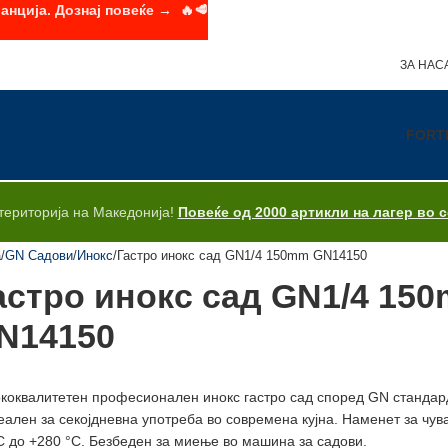
анција. Дознај повеќе → 🔥🥩
ЗА НАС
FORT
територија на Македонија!
Повеќе од 2000 артикли на лагер во 
а
GN Садови
Инокс
Гастро инокс сад GN1/4 150mm GN14150
астро инокс сад GN1/4 15
N14150
коквалитетен професионален инокс гастро сад според GN стандард
еален за секојдневна употреба во современа кујна. Наменет за чу
C до +280 °C. Безбеден за миење во машина за садови.