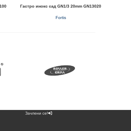
100
Гастро инокс сад GN1/3 20mm GN13020
Гастро
Fortis
Зачлени се!