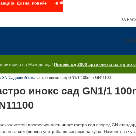
анција. Дознај повеќе → 🔥🥩
ЗА НАС
FORT
територија на Македонија!
Повеќе од 2000 артикли на лагер во 
а
GN Садови
Инокс
Гастро инокс сад GN1/1 100mm GN11100
астро инокс сад GN1/1 10
N11100
коквалитетен професионален инокс гастро сад според GN стандард
еален за секојдневна употреба во современа кујна. Наменет за чу