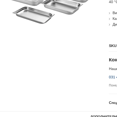
40 °
Ви
Ка
Ди
SKU
Кон
Наши
031 
Понед
Спо
ДОПОЛНИТЕЛН