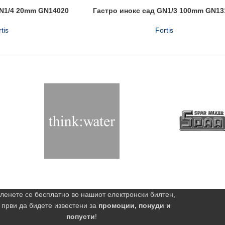
GN1/4 20mm GN14020
Гастро инокс сад GN1/3 100mm GN13
tis
Fortis
ленете се бесплатно во нашиот електронски билтен,
 први да бидете известени за
промоции, понуди и
попусти
!