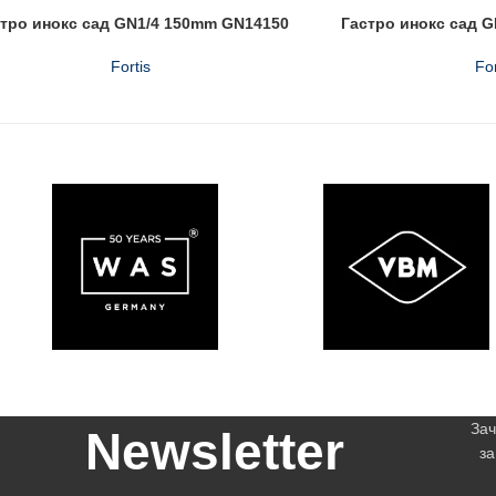
тро инокс сад GN1/4 150mm GN14150
Гастро инокс сад 
Fortis
For
Зач
Newsletter
за