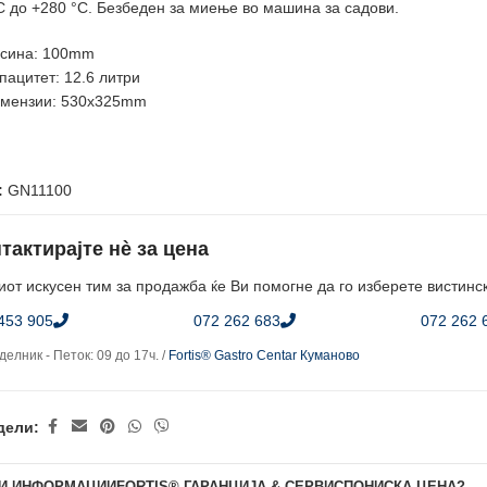
C до +280 °C. Безбеден за миење во машина за садови.
сина: 100mm
пацитет: 12.6 литри
мензии: 530x325mm
:
GN11100
тактирајте нè за цена
от искусен тим за продажба ќе Ви помогне да го изберете вистинс
453 905
072 262 683
072 262 
елник - Петок: 09 до 17ч. /
Fortis® Gastro Centar Куманово
дели:
И ИНФОРМАЦИИ
FORTIS® ГАРАНЦИЈА & СЕРВИС
ПОНИСКА ЦЕНА?