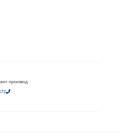
киот производ.
672