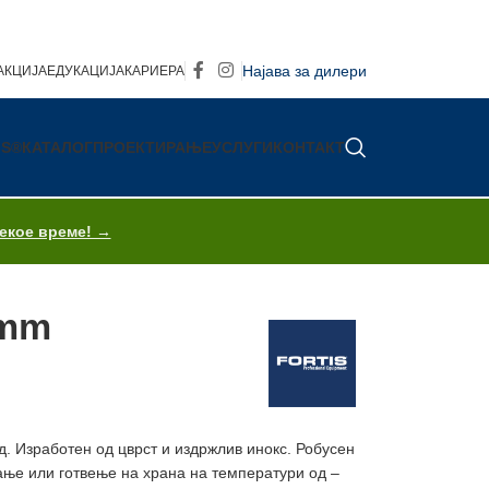
Најава за дилери
АКЦИЈА
ЕДУКАЦИЈА
КАРИЕРА
IS®
КАТАЛОГ
ПРОЕКТИРАЊЕ
УСЛУГИ
КОНТАКТ
секое време! →
0mm
. Изработен од цврст и издржлив инокс. Робусен
вање или готвење на храна на температури од –