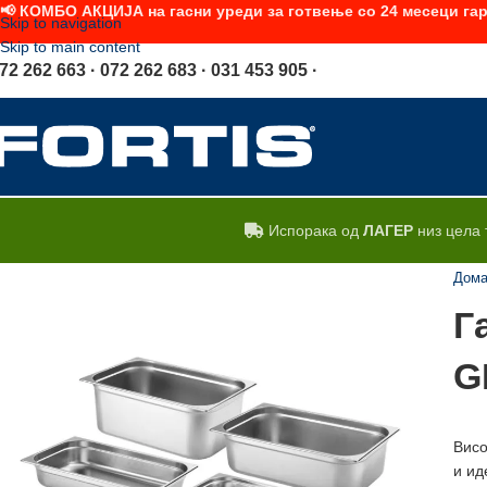
📢 КОМБО АКЦИЈА на гасни уреди за готвење со 24 месеци гар
Skip to navigation
Skip to main content
72 262 663 · 072 262 683 · 031 453 905 ·
Испорака од
ЛАГЕР
низ цела 
Дом
Г
G
Висо
и ид