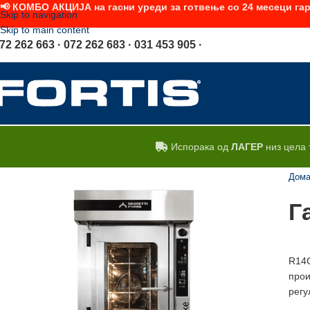
📢 КОМБО АКЦИЈА на гасни уреди за готвење со 24 месеци гар
Skip to navigation
Skip to main content
72 262 663 · 072 262 683 · 031 453 905 ·
Испорака од
ЛАГЕР
низ цела 
Дом
Г
R14G
прои
регу