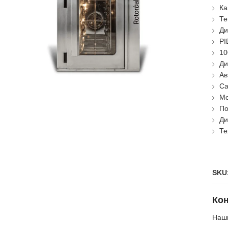
Ка
Те
Ди
PI
10
Ди
Ав
Са
Мо
По
Ди
Те
SKU
Кон
Наши