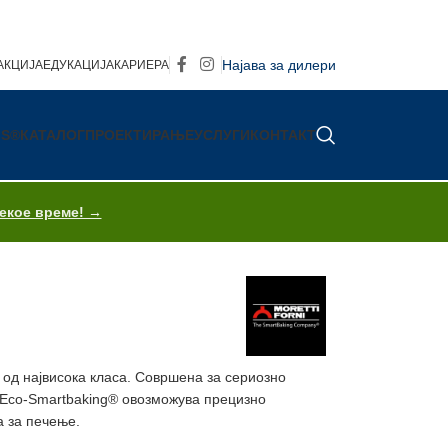
Најава за дилери
АКЦИЈА
ЕДУКАЦИЈА
КАРИЕРА
IS®
КАТАЛОГ
ПРОЕКТИРАЊЕ
УСЛУГИ
КОНТАКТ
секое време! →
 од највисока класа. Совршена за сериозно
 Eco-Smartbaking® овозможува прецизно
а за печење.