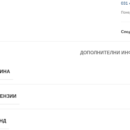
031 
Понед
Спо
ДОПОЛНИТЕЛНИ ИН
ИНА
ЕНЗИИ
НД