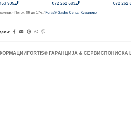
453 905
072 262 683
072 262 
елник - Петок: 09 до 17ч. /
Fortis® Gastro Centar Куманово
дели:
ФОРМАЦИИ
FORTIS® ГАРАНЦИЈА & СЕРВИС
ПОНИСКА 