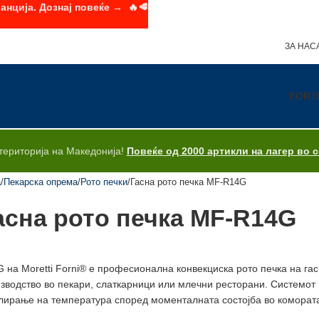
анција. Дознај повеќе → 🔥🥩
ЗА НАС
FORT
територија на Македонија!
Повеќе од 2000 артикли на лагер во 
а
Пекарска опрема
Рото печки
Гасна рото печка MF-R14G
асна рото печка MF-R14G
 на Moretti Forni® e професионална конвекциска рото печка на гас
зводство во пекари, слаткарници или млечни ресторани. Системот
лирање на температура според моменталната состојба во коморат