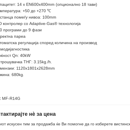
пацитет: 14 x EN600x400mm (опционално 18 тави)
мпература: +50 до +270 ℃
станца помеѓу нивоа: 100mm
D контролер со Adaptive-Gas® технологија
0 програми до 9 фази
ректна пареа
томатска регулација според количина на производ
модијагностика
ќност Qn: 40kW
трошувачка ТНГ: 3.15kg./h.
мензии: 1120x1801x2628mm
жина: 680kg.
:
MF-R14G
тактирајте нè за цена
от искусен тим за продажба ќе Ви помогне да го изберете вистинс