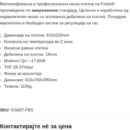
Високоефикаснa и професионалнa гаснa плотна на Fortis®
произведенa по
американски
стандард. Целосно е изработенa од
најквалитетен инокс со зголемена дебелина на плотна. Поседува
квалитетен и безбеден систем за регулација на гас.
Димензија на плотна: 610x520mm
Контрола на температура во 2 зони
Иноксна рамна плотна
Дебелина на плотна: 18mm
Моќност Qn: ~17,6kW
ТНГ 28-37mbar
Фиока за маснотија
Димензии: 610x760x390mm
Тежина: 110kg.
SKU:
GS60T-FBS
Контактирајте нè за цена