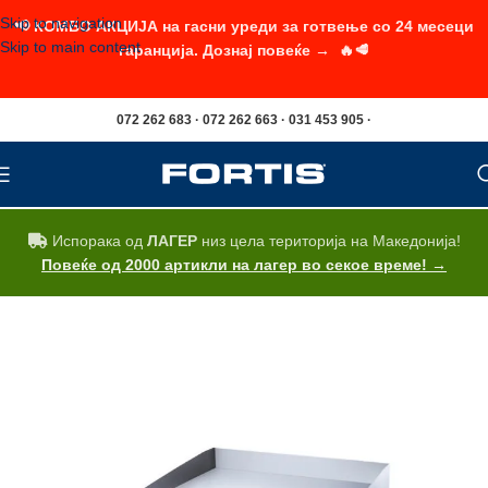
Skip to navigation
📢 КОМБО АКЦИЈА на гасни уреди за готвење со 24 месеци
Skip to main content
гаранција. Дознај повеќе → 🔥🥩
072 262 683 · 072 262 663 · 031 453 905 ·
Испорака од
ЛАГЕР
низ цела територија на Македонија!
Повеќе од 2000 артикли на лагер во секое време! →