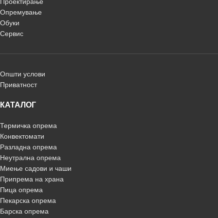
Проектирање
Опремување
Обуки
Сервис
Општи услови
Приватност
КАТАЛОГ
Термичка опрема
Конвектомати
Разладна опрема
Неутрална опрема
Миење садови и чаши
Припрема на храна
Пица опрема
Пекарска опрема
Барска опрема