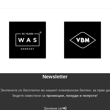
Newsletter
Зачленете се бесплатно во нашиот електронски билтен, за први да
бидете известени за
промоции, понуди и попусти
!
Зачлени се!