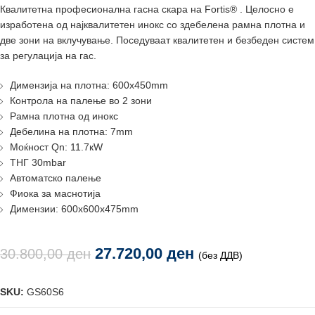
Квалитетна професионална гасна скара на Fortis® . Целосно е
изработена од најквалитетен инокс со здебелена рамна плотна и
две зони на вклучување. Поседуваат квалитетен и безбеден систем
за регулација на гас.
Димензија на плотна: 600х450mm
Контрола на палење во 2 зони
Рамна плотна од инокс
Дебелина на плотна: 7mm
Моќност Qn: 11.7кW
ТНГ 30mbar
Автоматско палење
Фиока за маснотија
Димензии: 600х600х475mm
27.720,00
ден
30.800,00
ден
(без ДДВ)
SKU:
GS60S6