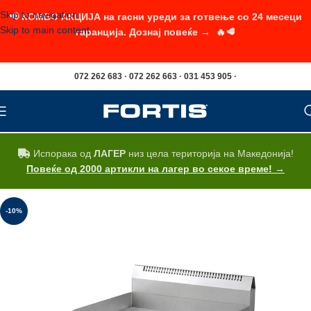
Skip to navigation
📢 КОМБО АКЦИЈА на гасни уреди за готвење со 24 месеци
Skip to main content
гаранција. Дознај повеќе → 🔥🥩
072 262 683 · 072 262 663 · 031 453 905 ·
Испорака од
ЛАГЕР
низ цела територија на Македонија!
Повеќе од 2000 артикли на лагер во секое време! →
-10%