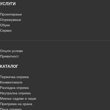
УСЛУГИ
Проектирање
Опремување
Обуки
Сервис
Општи услови
Приватност
КАТАЛОГ
Термичка опрема
Конвектомати
Разладна опрема
Неутрална опрема
Миење садови и чаши
Припрема на храна
Пица опрема