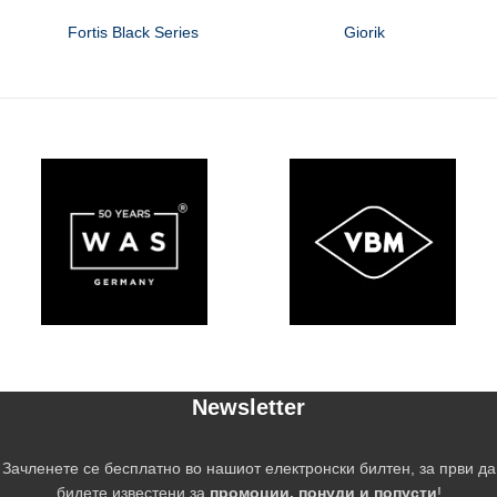
Fortis Black Series
Giorik
Newsletter
Зачленете се бесплатно во нашиот електронски билтен, за први да
бидете известени за
промоции, понуди и попусти
!