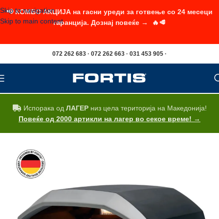
Skip to navigation
📢 КОМБО АКЦИЈА на гасни уреди за готвење со 24 месеци
Skip to main content
гаранција. Дознај повеќе → 🔥🥩
072 262 683 · 072 262 663 · 031 453 905 ·
Испорака од
ЛАГЕР
низ цела територија на Македонија!
Повеќе од 2000 артикли на лагер во секое време! →