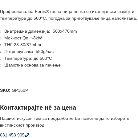
Професионална Fortis® гасна пица печка со италијански шамот и
температура до 500°C, погодна за приготвување пица наполитана.
Внатрешна димензија: 500x470mm
Моќност Qn: ~8kW
ТНГ 28-30/37mbar
Потрошувачка: 580g/час
Температура: до 500°C
Шамотна основа за печење
SKU:
GP160P
Контактирајте нè за цена
Нашиот искусен тим за продажба ќе Ви помогне да го изберете
вистинскиот производ.
031 453 905