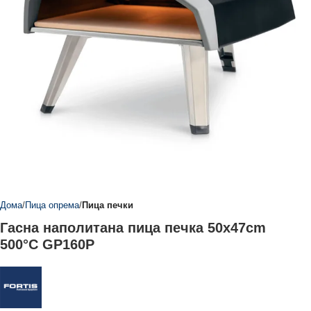
Дома
Пица опрема
Пица печки
Гасна наполитана пица печка 50x47cm
500°C GP160P