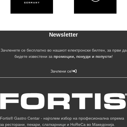
Newsletter
Зачленете се бесплатно во нашиот електронски билтен, за први да
бидете известени за
промоции, понуди и попусти
!
Зачлени се!
Fortis® Gastro Centar - најголем избор на професионална опрема
за ресторани, пекари, слаткарници и HoReCa во Македонија.