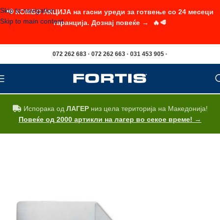
Skip to navigation
📢 КОМБО АКЦИЈА на гасни уреди за готвење со 24 месеци
Skip to main content
гаранција. Дознај повеќе → 🔥🥩
072 262 683 · 072 262 663 · 031 453 905 ·
Испорака од
ЛАГЕР
низ цела територија на Македонија!
Повеќе од 2000 артикли на лагер во секое време! →