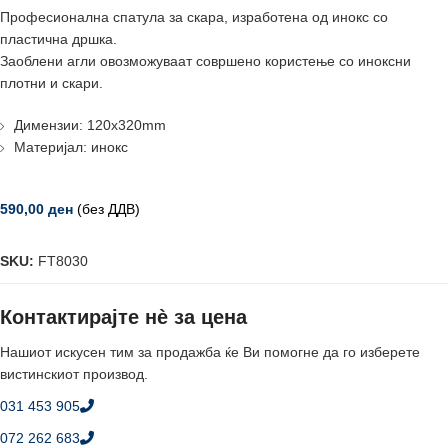
Професионална спатула за скара, изработена од инокс со
пластична дршка.
Заоблени агли овозможуваат совршено користење со иноксни
плотни и скари.
Димензии: 120x320mm
Материјал: инокс
590,00
ден
(без ДДВ)
SKU:
FT8030
Контактирајте нè за цена
Нашиот искусен тим за продажба ќе Ви помогне да го изберете
вистинскиот производ.
031 453 905
072 262 683