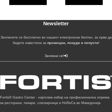
Newsletter
Зачленете се бесплатно во нашиот електронски билтен, за први да
бидете известени за
промоции, понуди и попусти
!
Зачлени се!
Fortis® Gastro Centar - најголем избор на професионална опрема
за ресторани, пекари, слаткарници и HoReCa во Македонија.