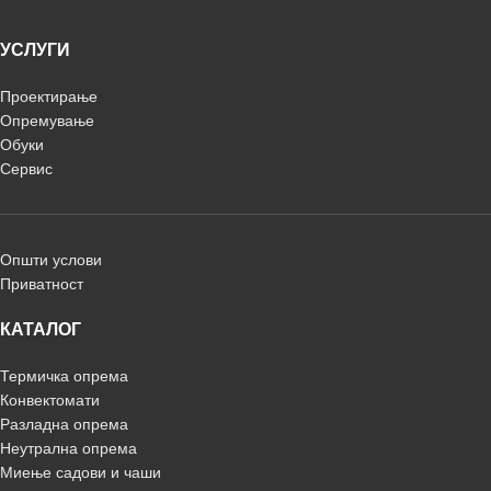
УСЛУГИ
Проектирање
Опремување
Обуки
Сервис
Општи услови
Приватност
КАТАЛОГ
Термичка опрема
Конвектомати
Разладна опрема
Неутрална опрема
Миење садови и чаши