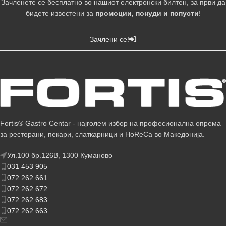
Зачленете се бесплатно во нашиот електронски билтен, за први да
бидете известени за
промоции, понуди и попусти
!
Зачлени се!
Fortis® Gastro Centar - најголем избор на професионална опрема
за ресторани, пекари, слаткарници и HoReCa во Македонија.
Ул.100 бр.126В, 1300 Куманово
031 453 905
072 262 661
072 262 672
072 262 683
072 262 663