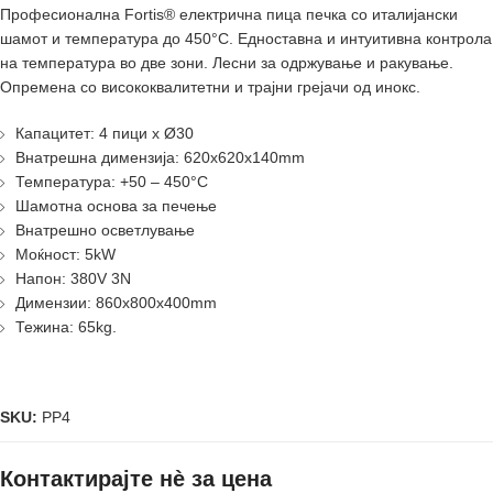
Професионална Fortis® електрична пица печка со италијански
шамот и температура до 450°C. Едноставна и интуитивна контрола
на температура во две зони. Лесни за одржување и ракување.
Опремена со висококвалитетни и трајни грејачи од инокс.
Капацитет: 4 пици x Ø30
Внатрешна димензија: 620x620x140mm
Температура: +50 – 450°C
Шамотна основа за печење
Внатрешно осветлување
Моќност: 5kW
Напон: 380V 3N
Димензии: 860x800x400mm
Тежина: 65kg.
SKU:
PP4
Контактирајте нè за цена