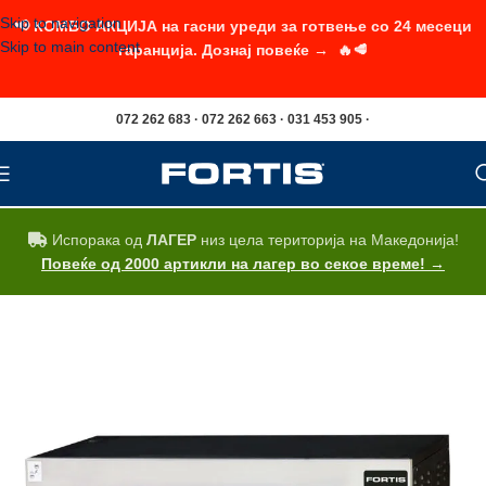
Skip to navigation
📢 КОМБО АКЦИЈА на гасни уреди за готвење со 24 месеци
Skip to main content
гаранција. Дознај повеќе → 🔥🥩
072 262 683 · 072 262 663 · 031 453 905 ·
Испорака од
ЛАГЕР
низ цела територија на Македонија!
Повеќе од 2000 артикли на лагер во секое време! →