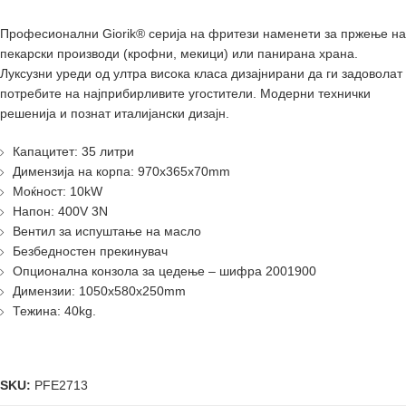
Професионални Giorik® серија на фритези наменети за пржење на
пекарски производи (крофни, мекици) или панирана храна.
Луксузни уреди од ултра висока класа дизајнирани да ги задоволат
потребите на најприбирливите угостители. Модерни технички
решенија и познат италијански дизајн.
Капацитет: 35 литри
Димензија на корпа: 970x365x70mm
Моќност: 10kW
Напон: 400V 3N
Вентил за испуштање на масло
Безбедностен прекинувач
Опционална конзола за цедење – шифра 2001900
Димензии: 1050x580x250mm
Тежина: 40kg.
SKU:
PFE2713