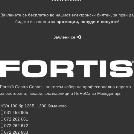
Зачленете се бесплатно во нашиот електронски билтен, за први да
бидете известени за
промоции, понуди и попусти
!
Зачлени се!
Fortis® Gastro Centar - најголем избор на професионална опрема
за ресторани, пекари, слаткарници и HoReCa во Македонија.
Ул.100 бр.126В, 1300 Куманово
031 453 905
072 262 661
072 262 672
072 262 683