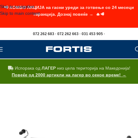
Skip to navigation
📢 КОМБО АКЦИЈА на гасни уреди за готвење со 24 месеци
Skip to main content
гаранција. Дознај повеќе → 🔥🥩
072 262 683 · 072 262 663 · 031 453 905 ·
Испорака од
ЛАГЕР
низ цела територија на Македонија!
Повеќе од 2000 артикли на лагер во секое време! →