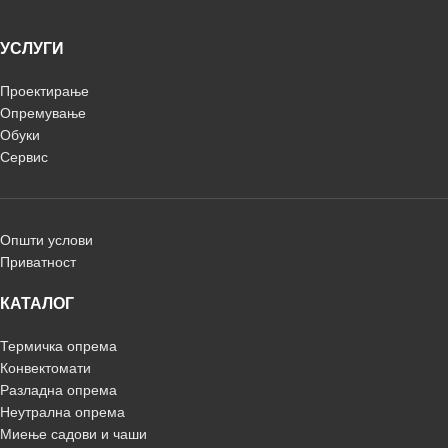
УСЛУГИ
Проектирање
Опремување
Обуки
Сервис
Општи услови
Приватност
КАТАЛОГ
Термичка опрема
Конвектомати
Разладна опрема
Неутрална опрема
Миење садови и чаши