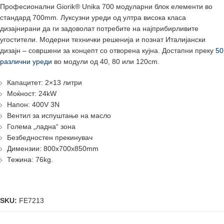
Професионални Giorik® Unika 700 модуларни блок елементи во
стандард 700mm. Луксузни уреди од ултра висока класа
дизајнирани да ги задоволат потребите на најприбирливите
угостители. Модерни технички решенија и познат Италијански
дизајн – совршени за концепт со отворена кујна. Достапни преку
50
различни уреди
во модули од 40, 80 или 120cm.
Капацитет: 2×13 литри
Моќност: 24kW
Напон: 400V 3N
Вентил за испуштање на масло
Голема „ладна“ зона
Безбедностен прекинувач
Димензии: 800x700x850mm
Тежина: 76kg.
SKU:
FE7213