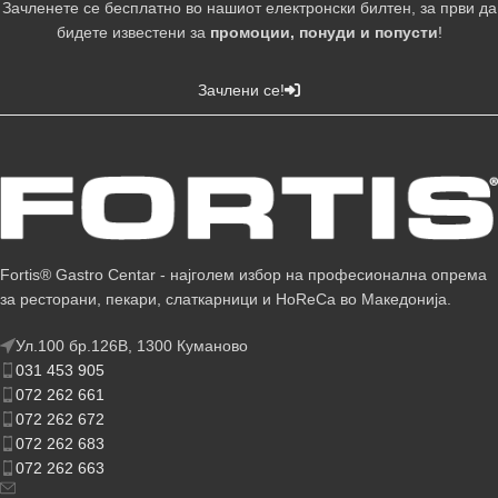
Зачленете се бесплатно во нашиот електронски билтен, за први да
бидете известени за
промоции, понуди и попусти
!
Зачлени се!
Fortis® Gastro Centar - најголем избор на професионална опрема
за ресторани, пекари, слаткарници и HoReCa во Македонија.
Ул.100 бр.126В, 1300 Куманово
031 453 905
072 262 661
072 262 672
072 262 683
072 262 663