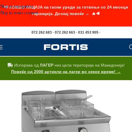
Skip to navigation
📢 КОМБО АКЦИЈА на гасни уреди за готвење со 24 месеци
Skip to main content
гаранција. Дознај повеќе → 🔥🥩
072 262 683 · 072 262 663 · 031 453 905 ·
Испорака од
ЛАГЕР
низ цела територија на Македонија!
Повеќе од 2000 артикли на лагер во секое време! →