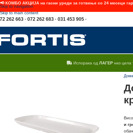
📢 КОМБО АКЦИЈА на гасни уреди за готвење со 24 месеци гар
Skip to navigation
Skip to main content
72 262 663 · 072 262 683 · 031 453 905 ·
Испорака од
ЛАГЕР
низ цела 
Дом
Д
к
Висо
и
гр
обје