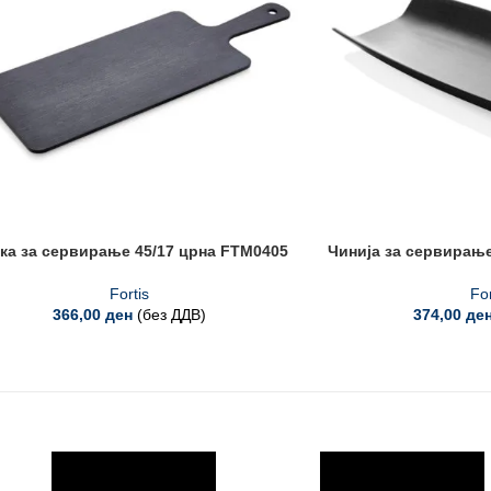
ка за сервирање 45/17 црна FTM0405
Чинија за сервирање
Fortis
For
366,00
ден
(без ДДВ)
374,00
де