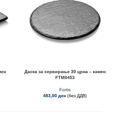
мен
Даска за сервирање 30 црна – камен
Здела 
FTM0453
Fortis
483,00
ден
(без ДДВ)