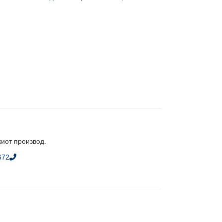
киот производ.
672