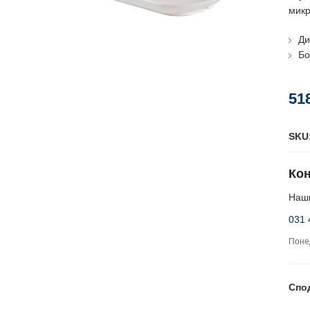
микр
Ди
Бо
51
SKU
Кон
Наши
031 
Понед
Спо