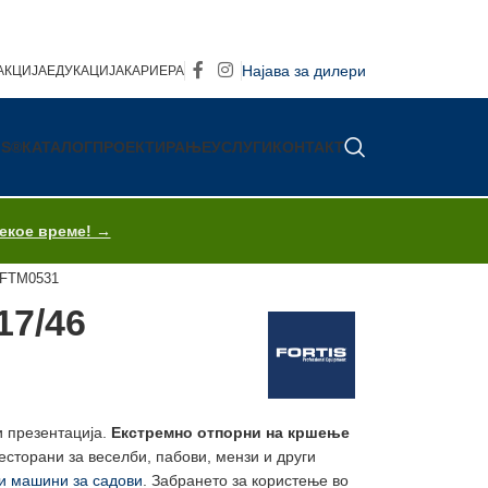
Најава за дилери
АКЦИЈА
ЕДУКАЦИЈА
КАРИЕРА
IS®
КАТАЛОГ
ПРОЕКТИРАЊЕ
УСЛУГИ
КОНТАКТ
секое време! →
а FTM0531
17/46
и презентација.
Екстремно отпорни на кршење
сторани за веселби, пабови, мензи и други
 машини за садови
. Забрането за користење во