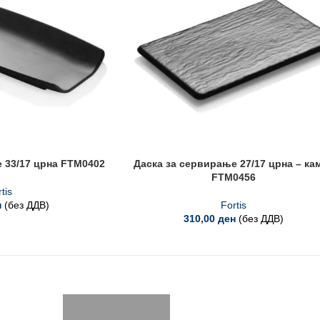
 33/17 црна FTM0402
Даска за сервирање 27/17 црна – ка
FTM0456
tis
н
(без ДДВ)
Fortis
310,00
ден
(без ДДВ)