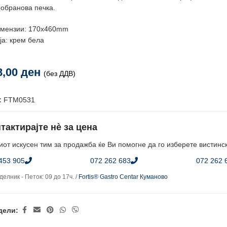
обранова печка.
мензии: 170х460mm
ја: крем бела
8,00
ден
(без ДДВ)
:
FTM0531
тактирајте нè за цена
от искусен тим за продажба ќе Ви помогне да го изберете вистинс
453 905
072 262 683
072 262 
елник - Петок: 09 до 17ч. /
Fortis® Gastro Centar Куманово
дели: