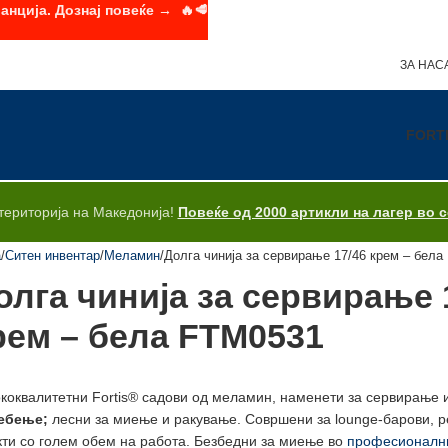
анција. Дознај повеќе → 🔥🥩
ЗА НАС
FORT
територија на Македонија!
Повеќе од 2000 артикли на лагер во 
а
Ситен инвентар
Меламин
Долга чинија за сервирање 17/46 крем – бел
олга чинија за сервирање 
рем – бела FTM0531
коквалитетни Fortis® садови од меламин, наменети за сервирање 
ебење;
лесни за миење и ракување. Совршени за lounge-барови, ре
кти со голем обем на работа. Безбедни за миење во
професионални