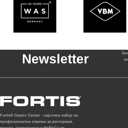
Зач
Newsletter
за
Fortis® Gastro Centar - најголем избор на
професионална опрема за ресторани,
пекари, слаткарници и HoReCa во