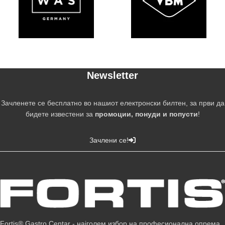
Newsletter
Зачленете се бесплатно во нашиот електронски билтен, за први да
бидете известени за
промоции, понуди и попусти
!
Зачлени се!
Fortis® Gastro Centar - најголем избор на професионална опрема