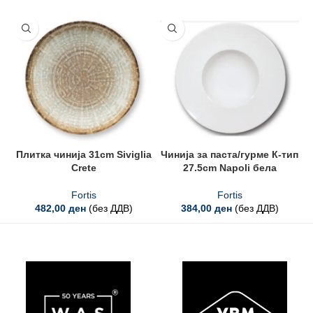
Плитка чинија 31cm Siviglia
Чинија за паста/гурме К-тип
Ч
Crete
27.5cm Napoli бела
Fortis
Fortis
482,00
ден
(без ДДВ)
384,00
ден
(без ДДВ)