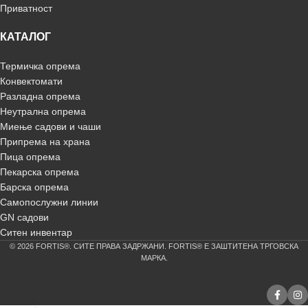
Приватност
КАТАЛОГ
Термичка опрема
Конвектомати
Разладна опрема
Неутрална опрема
Миење садови и чаши
Припрема на храна
Пица опрема
Пекарска опрема
Барска опрема
Самопослужни линии
GN садови
Ситен инвентар
© 2026 FORTIS®. СИТЕ ПРАВА ЗАДРЖАНИ. FORTIS® Е ЗАШТИТЕНА ТРГОВСКА
МАРКА.