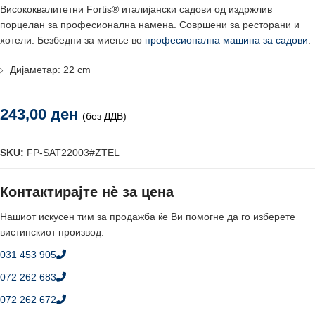
Висококвалитетни Fortis® италијански садови од издржлив
порцелан за професионална намена. Совршени за ресторани и
хотели. Безбедни за миење во
професионална машина за садови
.
Дијаметар: 22 cm
243,00
ден
(без ДДВ)
SKU:
FP-SAT22003#ZTEL
Контактирајте нè за цена
Нашиот искусен тим за продажба ќе Ви помогне да го изберете
вистинскиот производ.
031 453 905
072 262 683
072 262 672