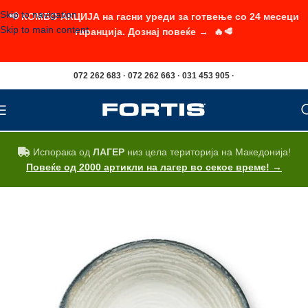
Skip to navigation
📢 КОМБО АКЦИЈА на гасни уреди за готвење со 24 месеци
Skip to main content
гаранција. Дознај повеќе → 🔥🥩
072 262 683 · 072 262 663 · 031 453 905 ·
Испорака од
ЛАГЕР
низ цела територија на Македонија!
Повеќе од 2000 артикли на лагер во секое време! →