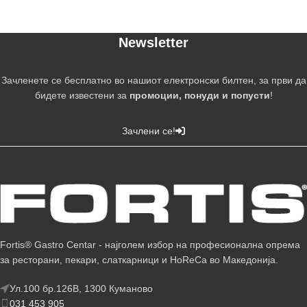
Newsletter
Зачленете се бесплатно во нашиот електронски билтен, за први да
бидете известени за
промоции, понуди и попусти
!
Зачлени се!
Fortis® Gastro Centar - најголем избор на професионална опрема
за ресторани, пекари, слаткарници и HoReCa во Македонија.
Ул.100 бр.126В, 1300 Куманово
031 453 905