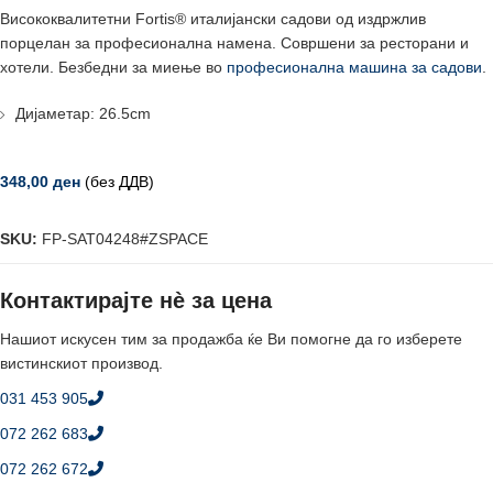
Висококвалитетни Fortis® италијански садови од издржлив
порцелан за професионална намена. Совршени за ресторани и
хотели. Безбедни за миење во
професионална машина за садови
.
Дијаметар: 26.5cm
348,00
ден
(без ДДВ)
SKU:
FP-SAT04248#ZSPACE
Контактирајте нè за цена
Нашиот искусен тим за продажба ќе Ви помогне да го изберете
вистинскиот производ.
031 453 905
072 262 683
072 262 672