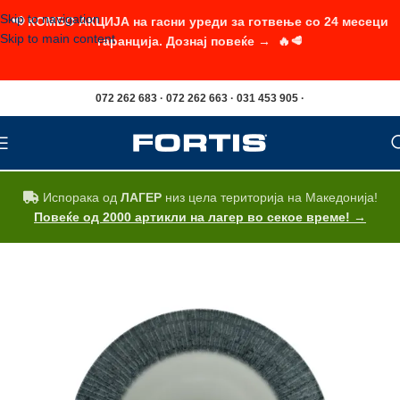
Skip to navigation
📢 КОМБО АКЦИЈА на гасни уреди за готвење со 24 месеци
Skip to main content
гаранција. Дознај повеќе → 🔥🥩
072 262 683 · 072 262 663 · 031 453 905 ·
Испорака од
ЛАГЕР
низ цела територија на Македонија!
Повеќе од 2000 артикли на лагер во секое време! →