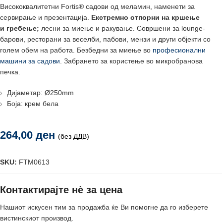
Висококвалитетни Fortis® садови од меламин, наменети за
сервирање и презентација.
Екстремно отпорни на кршење
и
гребење;
лесни за миење и ракување. Совршени за lounge-
барови, ресторани за веселби, пабови, мензи и други објекти со
голем обем на работа. Безбедни за миење во
професионални
машини за садови
. Забрането за користење во микробранова
печка.
Дијаметар: Ø250mm
Боја: крем бела
264,00
ден
(без ДДВ)
SKU:
FTM0613
Контактирајте нè за цена
Нашиот искусен тим за продажба ќе Ви помогне да го изберете
вистинскиот производ.