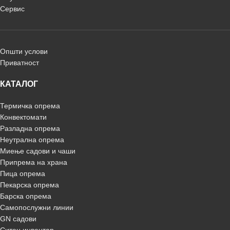
Сервис
Општи услови
Приватност
КАТАЛОГ
Термичка опрема
Конвектомати
Разладна опрема
Неутрална опрема
Миење садови и чаши
Припрема на храна
Пица опрема
Пекарска опрема
Барска опрема
Самопослужни линии
GN садови