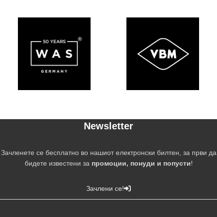
Newsletter
Зачленете се бесплатно во нашиот електронски билтен, за први да
бидете известени за
промоции, понуди и попусти
!
Зачлени се!