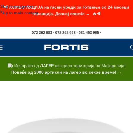
Skip to navigation
📢 КОМБО АКЦИЈА на гасни уреди за готвење со 24 месеци
Skip to main content
гаранција. Дознај повеќе → 🔥🥩
072 262 683 · 072 262 663 · 031 453 905 ·
Испорака од
ЛАГЕР
низ цела територија на Македонија!
Повеќе од 2000 артикли на лагер во секое време! →