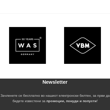
Newsletter
Зачленете се бесплатно во нашиот електронски билтен, за први да
бидете известени за
промоции, понуди и попусти
!