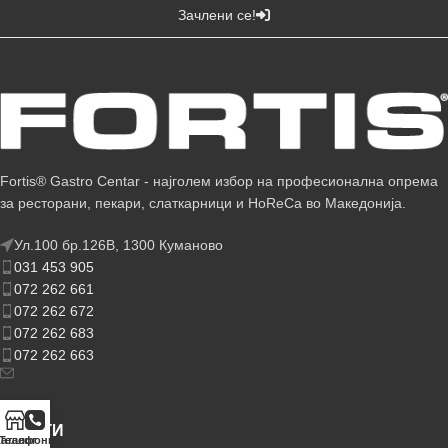
Зачлени се!
Fortis® Gastro Centar - најголем избор на професионална опрема
за ресторани, пекари, слаткарници и HoReCa во Македонија.
Ул.100 бр.126В, 1300 Куманово
031 453 905
072 262 661
072 262 672
072 262 683
072 262 663
УСЛУГИ
аталог
Телефонирај