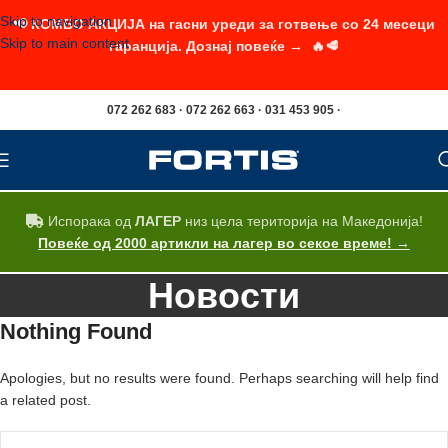
Skip to navigation
📢 КОМБО АКЦИЈА на гасни уреди за готвење со 24 месеци
Skip to main content
гаранција. Дознај повеќе → 🔥🥩
072 262 683 · 072 262 663 · 031 453 905 ·
Испорака од
ЛАГЕР
низ цела територија на Македонија!
Повеќе од 2000 артикли на лагер во секое време! →
Новости
Nothing Found
Apologies, but no results were found. Perhaps searching will help find
a related post.