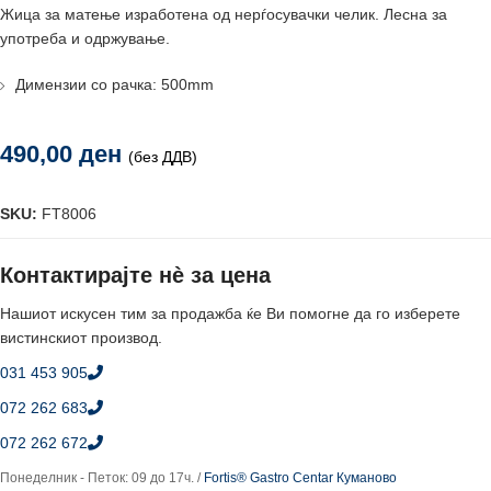
Жица за матење изработена од нерѓосувачки челик. Лесна за
употреба и одржување.
Димензии со рачка: 500mm
490,00
ден
(без ДДВ)
SKU:
FT8006
Контактирајте нè за цена
Нашиот искусен тим за продажба ќе Ви помогне да го изберете
вистинскиот производ.
031 453 905
072 262 683
072 262 672
Понеделник - Петок: 09 до 17ч. /
Fortis® Gastro Centar Куманово