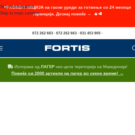
Skip to navigation
📢 КОМБО АКЦИЈА на гасни уреди за готвење со 24 месеци
Skip to main content
гаранција. Дознај повеќе → 🔥🥩
072 262 683 · 072 262 663 · 031 453 905 ·
Испорака од
ЛАГЕР
низ цела територија на Македонија!
Повеќе од 2000 артикли на лагер во секое време! →