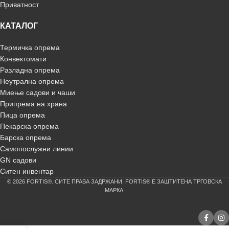
Приватност
КАТАЛОГ
Термичка опрема
Конвектомати
Разладна опрема
Неутрална опрема
Миење садови и чаши
Припрема на храна
Пица опрема
Пекарска опрема
Барска опрема
Самопослужни линии
GN садови
Ситен инвентар
© 2026 FORTIS®. СИТЕ ПРАВА ЗАДРЖАНИ. FORTIS® Е ЗАШТИТЕНА ТРГОВСКА
МАРКА.