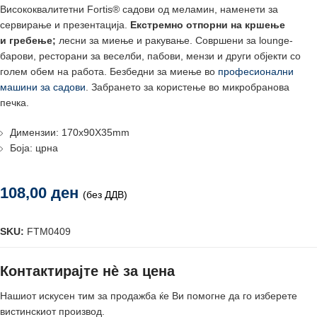
Висококвалитетни Fortis® садови од меламин, наменети за
сервирање и презентација.
Екстремно отпорни на кршење
и
гребење;
лесни за миење и ракување. Совршени за lounge-
барови, ресторани за веселби, пабови, мензи и други објекти со
голем обем на работа. Безбедни за миење во
професионални
машини за садови
. Забрането за користење во микробранова
печка.
Димензии: 170х90X35mm
Боја: црна
108,00
ден
(без ДДВ)
SKU:
FTM0409
Контактирајте нè за цена
Нашиот искусен тим за продажба ќе Ви помогне да го изберете
вистинскиот производ.