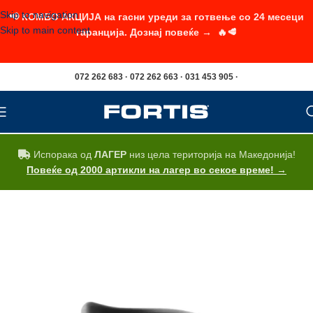
Skip to navigation
📢 КОМБО АКЦИЈА на гасни уреди за готвење со 24 месеци
Skip to main content
гаранција. Дознај повеќе → 🔥🥩
072 262 683 · 072 262 663 · 031 453 905 ·
Испорака од
ЛАГЕР
низ цела територија на Македонија!
Повеќе од 2000 артикли на лагер во секое време! →