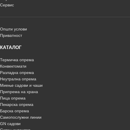
Сервис
Општи услови
Приватност
КАТАЛОГ
Термичка опрема
Конвектомати
Разладна опрема
Неутрална опрема
Миење садови и чаши
Припрема на храна
Пица опрема
Пекарска опрема
Барска опрема
Самопослужни линии
GN садови