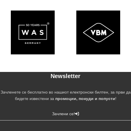
Newsletter
Зачленете се бесплатно во нашиот електронски билтен, за први да
бидете известени за
промоции, понуди и попусти
!
Зачлени се!