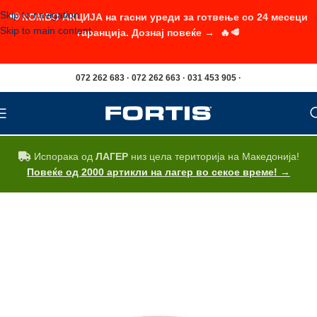
Skip to navigation
📢 КОМБО АКЦИЈА на гасни уреди за готвење со 24 месеци
Skip to main content
гаранција. Дознај повеќе → 🔥🥩
072 262 683 · 072 262 663 · 031 453 905 ·
Испорака од
ЛАГЕР
низ цела територија на Македонија!
Повеќе од 2000 артикли на лагер во секое време! →