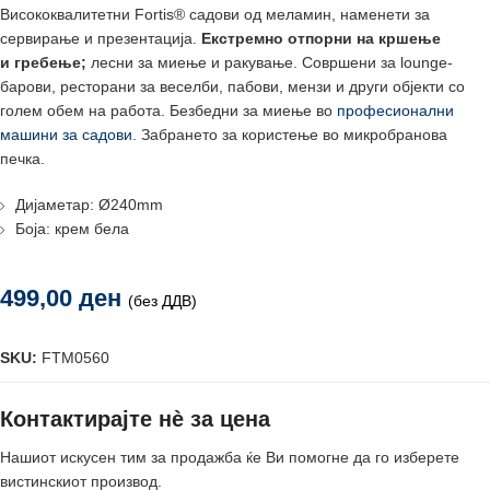
Висококвалитетни Fortis® садови од меламин, наменети за
сервирање и презентација.
Екстремно отпорни на кршење
и
гребење;
лесни за миење и ракување. Совршени за lounge-
барови, ресторани за веселби, пабови, мензи и други објекти со
голем обем на работа. Безбедни за миење во
професионални
машини за садови
. Забрането за користење во микробранова
печка.
Дијаметар: Ø240mm
Боја: крем бела
499,00
ден
(без ДДВ)
SKU:
FTM0560
Контактирајте нè за цена
Нашиот искусен тим за продажба ќе Ви помогне да го изберете
вистинскиот производ.