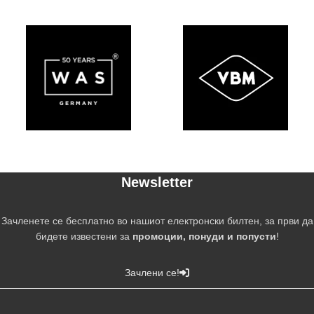
Newsletter
Зачленете се бесплатно во нашиот електронски билтен, за први да
бидете известени за
промоции, понуди и попусти
!
Зачлени се!