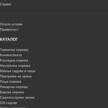
Сервис
Општи услови
Приватност
КАТАЛОГ
Термичка опрема
Конвектомати
Разладна опрема
Неутрална опрема
Миење садови и чаши
Припрема на храна
Пица опрема
Пекарска опрема
Барска опрема
Самопослужни линии
GN садови