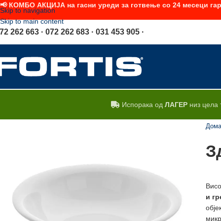
📢 КОМБО АКЦИЈА на гасни уреди за готвење со 24 месеци гар
Skip to navigation
Skip to main content
72 262 663 · 072 262 683 · 031 453 905 ·
Испорака од
ЛАГЕР
низ цела 
Дом
З
Висо
и
гр
обје
микр