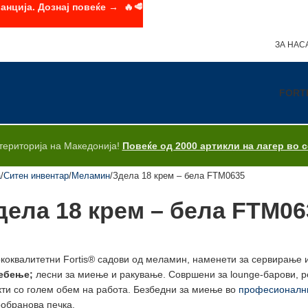
анција. Дознај повеќе → 🔥🥩
ЗА НАС
FORT
територија на Македонија!
Повеќе од 2000 артикли на лагер во 
а
Ситен инвентар
Меламин
Здела 18 крем – бела FTM0635
дела 18 крем – бела FTM06
коквалитетни Fortis® садови од меламин, наменети за сервирање 
ебење;
лесни за миење и ракување. Совршени за lounge-барови, ре
кти со голем обем на работа. Безбедни за миење во
професионални
обранова печка.