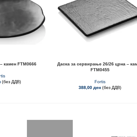
 – камен FTM0666
Даска за сервирање 26/26 црна – ка
FTM0455
tis
н
(без ДДВ)
Fortis
388,00
ден
(без ДДВ)