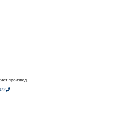
киот производ.
672