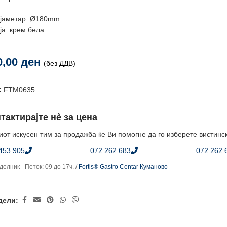
јаметар: Ø180mm
ја: крем бела
0,00
ден
(без ДДВ)
:
FTM0635
тактирајте нè за цена
от искусен тим за продажба ќе Ви помогне да го изберете вистинс
453 905
072 262 683
072 262 
елник - Петок: 09 до 17ч. /
Fortis® Gastro Centar Куманово
дели: