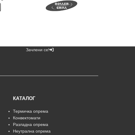
Зачлени се!
КАТАЛОГ
Термичка опрема
Конвектомати
Разладна опрема
Неутрална опрема