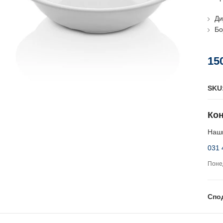
Ди
Бо
15
SKU
Кон
Наши
031 
Понед
Спо