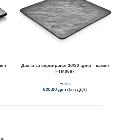
мен
Даска за сервирање 30/30 црна – камен
Чини
FTM0667
Fortis
620,00
ден
(без ДДВ)