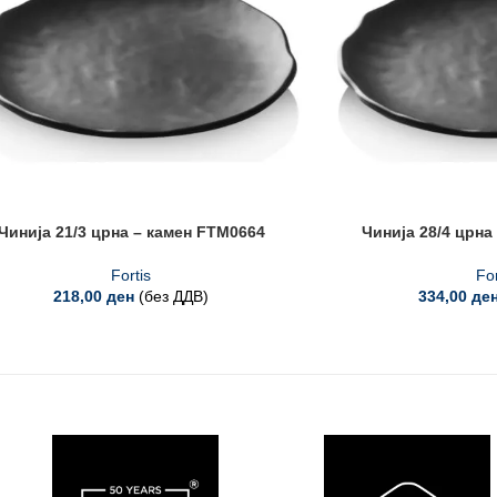
Чинија 21/3 црна – камен FTM0664
Чинија 28/4 црна
Fortis
For
218,00
ден
(без ДДВ)
334,00
де