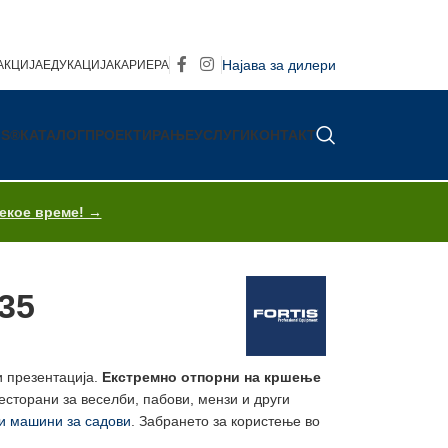
Најава за дилери
АКЦИЈА
ЕДУКАЦИЈА
КАРИЕРА
IS®
КАТАЛОГ
ПРОЕКТИРАЊЕ
УСЛУГИ
КОНТАКТ
секое време! →
35
и презентација.
Екстремно отпорни на кршење
сторани за веселби, пабови, мензи и други
 машини за садови
. Забрането за користење во