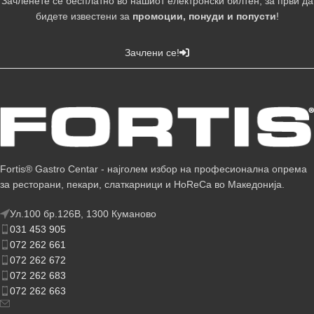
Зачленете се бесплатно во нашиот електронски билтен, за први да
бидете известени за
промоции, понуди и попусти
!
Зачлени се!
Fortis® Gastro Centar - најголем избор на професионална опрема
за ресторани, пекари, слаткарници и HoReCa во Македонија.
Ул.100 бр.126В, 1300 Куманово
031 453 905
072 262 661
072 262 672
072 262 683
072 262 663