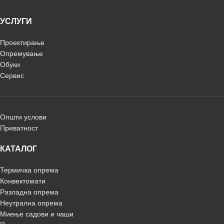
УСЛУГИ
Проектирање
Опремување
Обуки
Сервис
Општи услови
Приватност
КАТАЛОГ
Термичка опрема
Конвектомати
Разладна опрема
Неутрална опрема
Миење садови и чаши