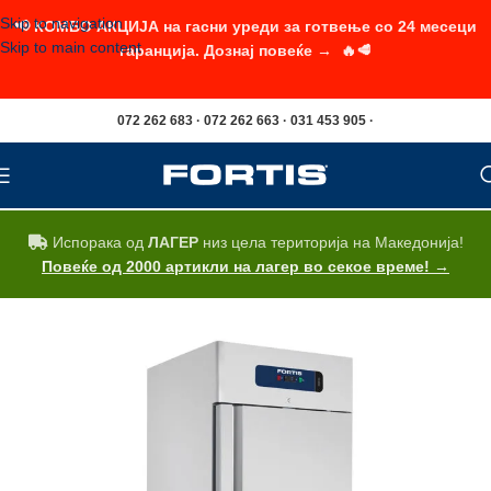
Skip to navigation
📢 КОМБО АКЦИЈА на гасни уреди за готвење со 24 месеци
Skip to main content
гаранција. Дознај повеќе → 🔥🥩
072 262 683 · 072 262 663 · 031 453 905 ·
Испорака од
ЛАГЕР
низ цела територија на Македонија!
Повеќе од 2000 артикли на лагер во секое време! →