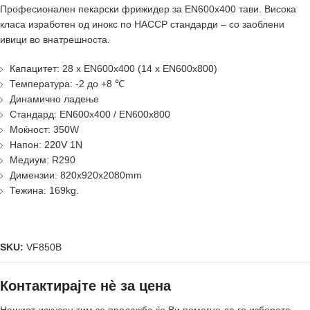
Професионален пекарски фрижидер за EN600x400 тави. Висока
класа изработен од инокс по HACCP стандарди – со заоблени
ивици во внатрешноста.
Капацитет: 28 x EN600x400 (14 x EN600x800)
Температура: -2 до +8 ℃
Динамично ладење
Стандард: EN600x400 / EN600x800
Моќност: 350W
Напон: 220V 1N
Медиум: R290
Димензии: 820x920x2080mm
Тежина: 169kg.
SKU:
VF850B
Контактирајте нè за цена