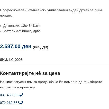
Професионален италијански универзален ѕиден држач за пица
лопати.
Димензии: 12x48x11cm
Материјал: инокс, дрво
2.587,00
ден
(без ДДВ)
SKU:
LC-0008
Контактирајте нè за цена
Нашиот искусен тим за продажба ќе Ви помогне да го изберете
вистинскиот производ.
031 453 905
072 262 683