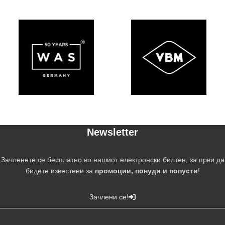
Newsletter
Зачленете се бесплатно во нашиот електронски билтен, за први да
бидете известени за
промоции, понуди и попусти
!
Зачлени се!