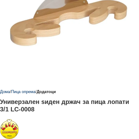
Дома
Пица опрема
Додатоци
Универзален ѕиден држач за пица лопати
3/1 LC-0008