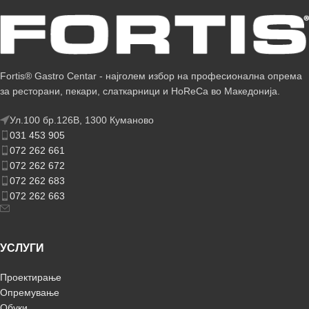
Fortis® Gastro Centar - најголем избор на професионална опрема
за ресторани, пекари, слаткарници и HoReCa во Македонија.
Ул.100 бр.126В, 1300 Куманово
031 453 905
072 262 661
072 262 672
072 262 683
072 262 663
УСЛУГИ
Проектирање
Опремување
Обуки