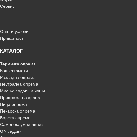
Сервис
Општи услови
Приватност
КАТАЛОГ
Термичка опрема
Конвектомати
Разладна опрема
Неутрална опрема
Миење садови и чаши
Припрема на храна
Пица опрема
Пекарска опрема
Барска опрема
Самопослужни линии
GN садови