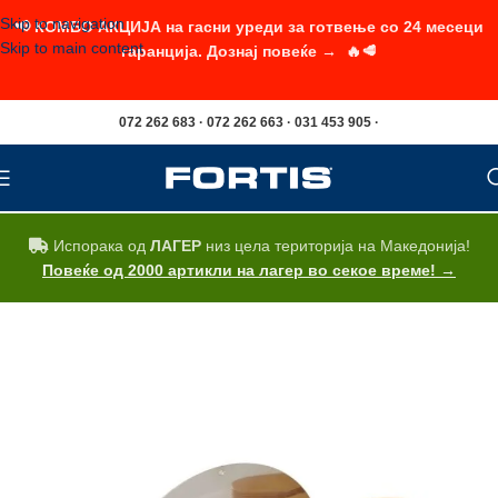
Skip to navigation
📢 КОМБО АКЦИЈА на гасни уреди за готвење со 24 месеци
Skip to main content
гаранција. Дознај повеќе → 🔥🥩
072 262 683 · 072 262 663 · 031 453 905 ·
Испорака од
ЛАГЕР
низ цела територија на Македонија!
Повеќе од 2000 артикли на лагер во секое време! →