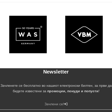
Newsletter
Зачленете се бесплатно во нашиот електронски билтен, за први да
бидете известени за
промоции, понуди и попусти
!
Зачлени се!