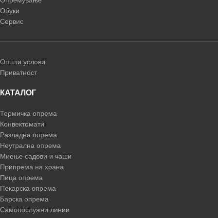
Обуки
Сервис
Општи услови
Приватност
КАТАЛОГ
Термичка опрема
Конвектомати
Разладна опрема
Неутрална опрема
Миење садови и чаши
Припрема на храна
Пица опрема
Пекарска опрема
Барска опрема
Самопослужни линии