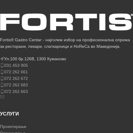
Fortis® Gastro Centar - најголем избор на професионална опрема
за ресторани, пекари, слаткарници и HoReCa во Македонија.
Ул.100 бр.126В, 1300 Куманово
031 453 905
072 262 661
072 262 672
072 262 683
072 262 663
УСЛУГИ
Проектирање
Опремување