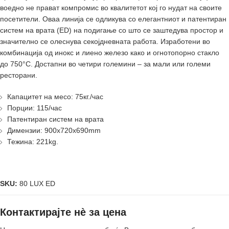
воедно не прават компромис во квалитетот кој го нудат на своите
посетители. Оваа линија се одликува со елегантниот и патентиран
систем на врата (ED) на подигање со што се заштедува простор и
значително се олеснува секојдневната работа. Изработени во
комбинација од инокс и лиено железо како и огнотопорно стакло
до 750°C. Достапни во четири големини – за мали или големи
ресторани.
Капацитет на месо: 75кг./час
Порции: 115/час
Патентиран систем на врата
Димензии: 900x720x690mm
Тежина: 221kg.
SKU:
80 LUX ED
Контактирајте нè за цена