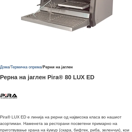
Дома
Термичка опрема
Рерни на јаглен
Рерна на јаглен Pira® 80 LUX ED
Pira® LUX ED е линија на рерни од највисока класа во нашиот
асортиман. Наменета за ресторани посветени примарно на
приготвување храна на ќумур (скара, бифтек, риба, зеленчук), кои