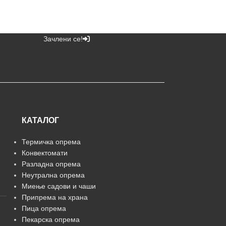
Зачлени се!
КАТАЛОГ
Термичка опрема
Конвектомати
Разладна опрема
Неутрална опрема
Миење садови и чаши
Припрема на храна
Пица опрема
Пекарска опрема