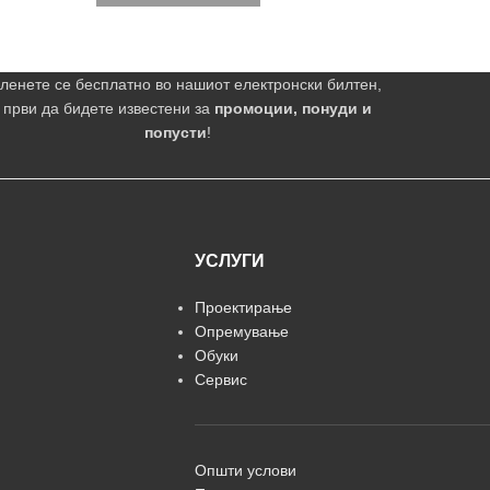
ленете се бесплатно во нашиот електронски билтен,
 први да бидете известени за
промоции, понуди и
попусти
!
УСЛУГИ
Проектирање
Опремување
Обуки
Сервис
Општи услови