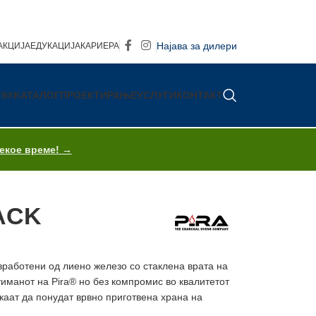
Најава за дилери
АКЦИЈА
ЕДУКАЦИЈА
КАРИЕРА
IS®
КАТАЛОГ
ПРОЕКТИРАЊЕ
УСЛУГИ
КОНТАКТ
секое време! →
LACK
зработени од лиено железо со стаклена врата на
иманот на Pira® но без компромис во квалитетот
каат да понудат врвно приготвена храна на