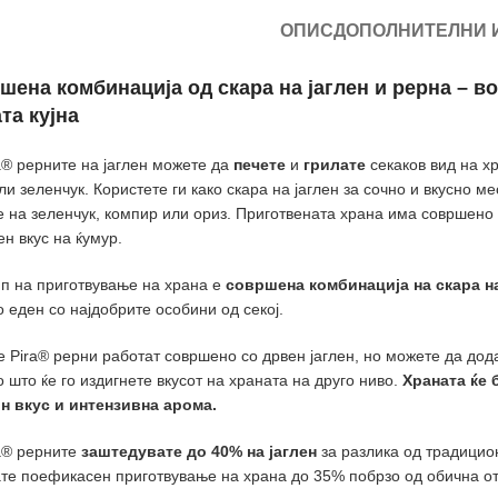
ОПИС
ДОПОЛНИТЕЛНИ
шена комбинација од скара на јаглен и рерна – в
та кујна
a®
рерните на јаглен
можете да
печете
и
грилате
секаков вид на хр
ли зеленчук. Користете ги како скара на јаглен за сочно и вкусно ме
 на зеленчук, компир или ориз. Приготвената храна има совршено
ен вкус на ќумур.
ип на приготвување на храна е
совршена комбинација на скара на
о еден со најдобрите особини од секој.
 Pira® рерни работат совршено со дрвен јаглен, но можете да до
о што ќе го издигнете вкусот на храната на друго ниво.
Храната ќе 
н вкус и интензивна арома.
a® рерните
заштедувате до 40% на јаглен
за разлика од традицио
те поефикасен приготвување на храна до 35% побрзо од обична о