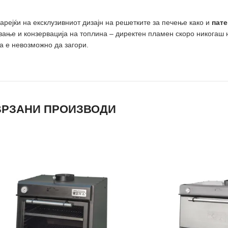
арејќи на ексклузивниот дизајн на решетките за печење како и
пате
вање и конзервација на топлина – директен пламен скоро никогаш н
а е невозможно да загори.
РЗАНИ ПРОИЗВОДИ