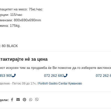
пацитет на месо: 75кг./час
рции: 115/час
мензии: 800x690x690mm
жина: 175kg.
:
80 BLACK
тактирајте нè за цена
от искусен тим за продажба ќе Ви помогне да го изберете вистинс
453 905
072 262 683
072 262 
елник - Петок: 09 до 17ч. /
Fortis® Gastro Centar Куманово
дели: