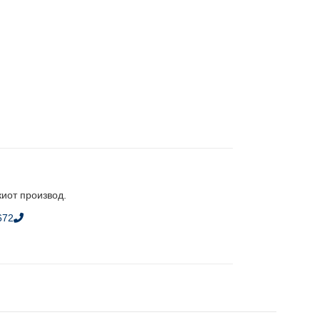
киот производ.
672