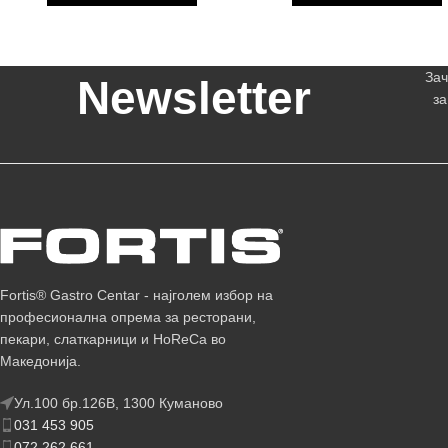
Зач
Newsletter
за
Fortis® Gastro Centar - најголем избор на
професионална опрема за ресторани,
пекари, слаткарници и HoReCa во
Македонија.
Ул.100 бр.126В, 1300 Куманово
031 453 905
072 262 661