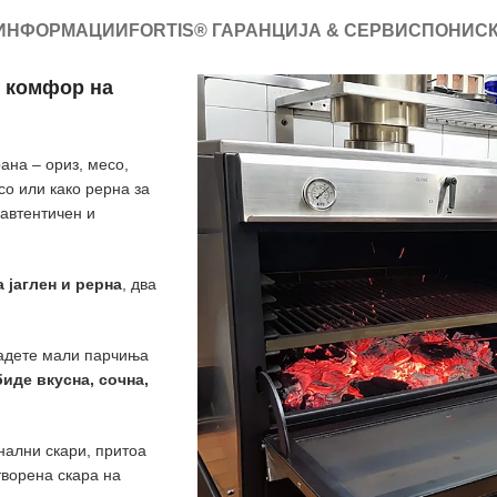
 ИНФОРМАЦИИ
FORTIS® ГАРАНЦИЈА & СЕРВИС
ПОНИСК
о комфор на
ана – ориз, месо,
со или како рерна за
 автентичен и
 јаглен и рерна
, два
дадете мали парчиња
биде вкусна, сочна,
нални скари, притоа
творена скара на