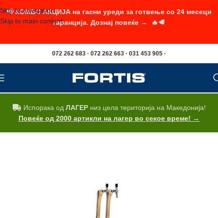
Skip to navigation
📢 КОМБО АКЦИЈА на гасни уреди за готвење со 24 месеци
Skip to main content
гаранција. Дознај повеќе → 🔥🥩
072 262 683 · 072 262 663 · 031 453 905 ·
Испорака од
ЛАГЕР
низ цела територија на Македонија!
Повеќе од 2000 артикли на лагер во секое време! →