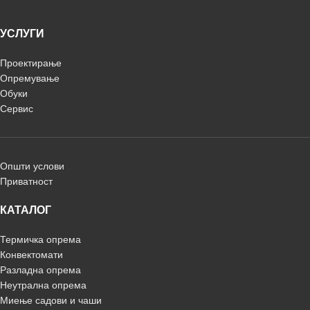
УСЛУГИ
Проектирање
Опремување
Обуки
Сервис
Општи услови
Приватност
КАТАЛОГ
Термичка опрема
Конвектомати
Разладна опрема
Неутрална опрема
Миење садови и чаши