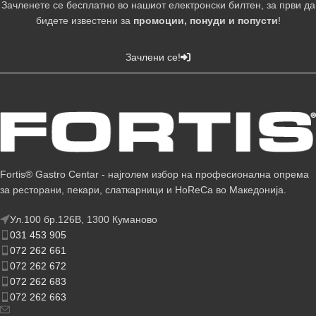
Зачленете се бесплатно во нашиот електронски билтен, за први да
бидете известени за
промоции, понуди и попусти
!
Зачлени се!
Fortis® Gastro Centar - најголем избор на професионална опрема
за ресторани, пекари, слаткарници и HoReCa во Македонија.
Ул.100 бр.126В, 1300 Куманово
031 453 905
072 262 661
072 262 672
072 262 683
072 262 663