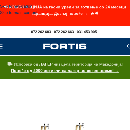
Skip to navigation
📢 КОМБО АКЦИЈА на гасни уреди за готвење со 24 месеци
Skip to main content
гаранција. Дознај повеќе → 🔥🥩
072 262 683 · 072 262 663 · 031 453 905 ·
Испорака од
ЛАГЕР
низ цела територија на Македонија!
Повеќе од 2000 артикли на лагер во секое време! →