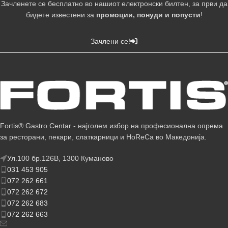
Зачленете се бесплатно во нашиот електронски билтен, за први да
бидете известени за
промоции, понуди и попусти
!
Зачлени се!
Fortis® Gastro Centar - најголем избор на професионална опрема
за ресторани, пекари, слаткарници и HoReCa во Македонија.
Ул.100 бр.126В, 1300 Куманово
031 453 905
072 262 661
072 262 672
072 262 683
072 262 663