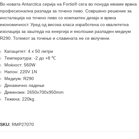
Во новата Antarctica серија на Fortis® сега во понуда имаме врвна
професионална разлада за точено пиво. Совршено решение за
инсталација на точено пиво со компактен дизајн и врвна
економичност. Уред од висока класа изработена со квалитетна
изолација за заштеда на енергија и еколошки разладен медиум
R290. Тотемот за точење и славината не се вклучени.
Капацитет: 4 x 50 литри
Температура: -2 до +8 ℃
Моќност: 560W
Напон: 220V 1N
Медиум: R290
Динамично ладење
Димензии: 2650x700x950mm
Тежина: 220kg.
SKU:
RMP27070