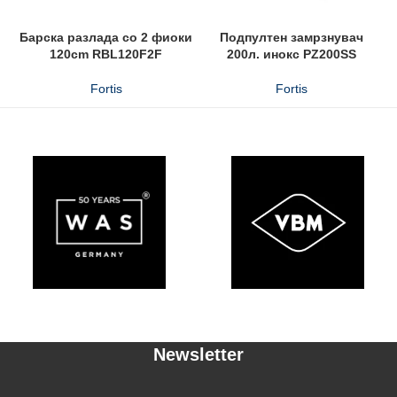
Барска разлада со 2 фиоки
Подпултен замрзнувач
120cm RBL120F2F
200л. инокс PZ200SS
Fortis
Fortis
Newsletter