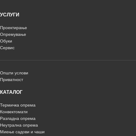
УСЛУГИ
Проектирање
Опремување
Обуки
Сервис
Општи услови
Приватност
КАТАЛОГ
Термичка опрема
Конвектомати
Разладна опрема
Неутрална опрема
Миење садови и чаши