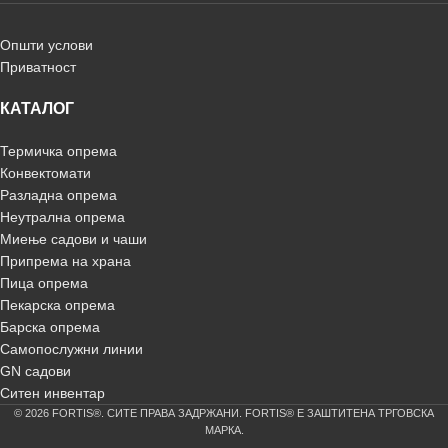
Општи услови
Приватност
КАТАЛОГ
Термичка опрема
Конвектомати
Разладна опрема
Неутрална опрема
Миење садови и чаши
Припрема на храна
Пица опрема
Пекарска опрема
Барска опрема
Самопослужни линии
GN садови
Ситен инвентар
© 2026 FORTIS®. СИТЕ ПРАВА ЗАДРЖАНИ. FORTIS® Е ЗАШТИТЕНА ТРГОВСКА
МАРКА.