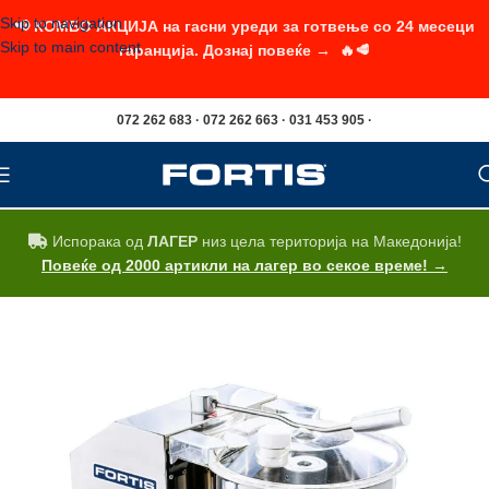
Skip to navigation
📢 КОМБО АКЦИЈА на гасни уреди за готвење со 24 месеци
Skip to main content
гаранција. Дознај повеќе → 🔥🥩
072 262 683 · 072 262 663 · 031 453 905 ·
Испорака од
ЛАГЕР
низ цела територија на Македонија!
Повеќе од 2000 артикли на лагер во секое време! →