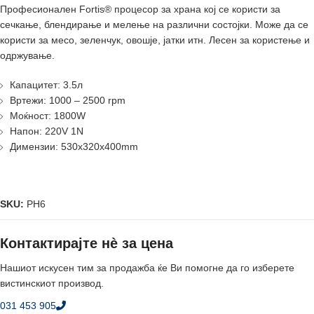
Професионален Fortis® процесор за храна кој се користи за
сечкање, блендирање и мелење на различни состојки. Може да се
користи за месо, зеленчук, овошје, јатки итн. Лесен за користење и
одржување.
Капацитет: 3.5л
Вртежи: 1000 – 2500 rpm
Моќност: 1800W
Напон: 220V 1N
Димензии: 530x320x400mm
SKU:
PH6
Контактирајте нè за цена
Нашиот искусен тим за продажба ќе Ви помогне да го изберете
вистинскиот производ.
031 453 905