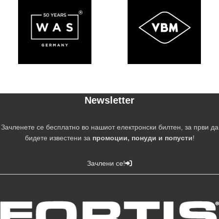
Newsletter
Зачленете се бесплатно во нашиот електронски билтен, за први да
бидете известени за
промоции, понуди и попусти
!
Зачлени се!