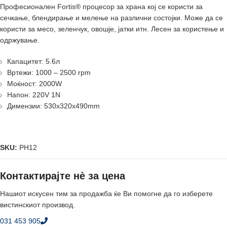
Професионален Fortis® процесор за храна кој се користи за
сечкање, блендирање и мелење на различни состојки. Може да се
користи за месо, зеленчук, овошје, јатки итн. Лесен за користење и
одржување.
Капацитет: 5.6л
Вртежи: 1000 – 2500 rpm
Моќност: 2000W
Напон: 220V 1N
Димензии: 530x320x490mm
SKU:
PH12
Контактирајте нè за цена
Нашиот искусен тим за продажба ќе Ви помогне да го изберете
вистинскиот производ.
031 453 905