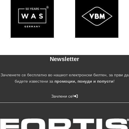
Newsletter
Зачленете се бесплатно во нашиот електронски билтен, за први да
бидете известени за
промоции, понуди и попусти
!
Зачлени се!