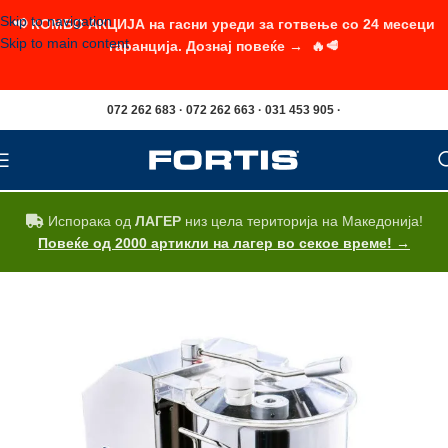
Skip to navigation
📢 КОМБО АКЦИЈА на гасни уреди за готвење со 24 месеци
Skip to main content
гаранција. Дознај повеќе → 🔥🥩
072 262 683 · 072 262 663 · 031 453 905 ·
Испорака од
ЛАГЕР
низ цела територија на Македонија!
Повеќе од 2000 артикли на лагер во секое време! →