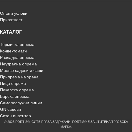
Општи услови
Приватност
КАТАЛОГ
Термичка опрема
Конвектомати
Разладна опрема
Неутрална опрема
Миење садови и чаши
Припрема на храна
Пица опрема
Пекарска опрема
Барска опрема
Самопослужни линии
GN садови
Ситен инвентар
© 2026 FORTIS®. СИТЕ ПРАВА ЗАДРЖАНИ. FORTIS® Е ЗАШТИТЕНА ТРГОВСКА
МАРКА.