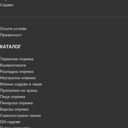
Сервис
Општи услови
Приватност
КАТАЛОГ
Термичка опрема
Конвектомати
Разладна опрема
Неутрална опрема
Миење садови и чаши
Припрема на храна
Пица опрема
Пекарска опрема
Барска опрема
Самопослужни линии
GN садови