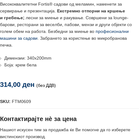
Висококвалитетни Fortis® садови од меламин, наменети за
сервирање и презентација.
Екстремно отпорни на кршење
и
гребење;
лесни за миење и ракување. Совршени за lounge-
барови, ресторани за веселби, пабови, мензи и други објекти со
голем обем на работа. Безбедни за миење во
професионални
машини за садови
. Забрането за користење во микробранова
печка.
Димензии: 340x200mm
Боја: крем бела
314,00
ден
(без ДДВ)
SKU:
FTM0609
Контактирајте нè за цена
Нашиот искусен тим за продажба ќе Ви помогне да го изберете
вистинскиот производ.