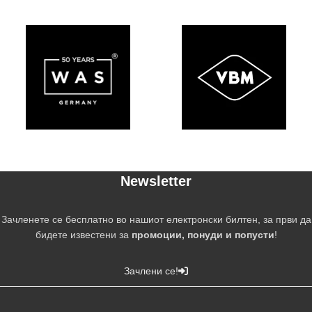
Newsletter
Зачленете се бесплатно во нашиот електронски билтен, за први да
бидете известени за
промоции, понуди и попусти
!
Зачлени се!