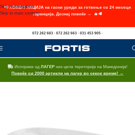
Skip to navigation
📢 КОМБО АКЦИЈА на гасни уреди за готвење со 24 месеци
Skip to main content
гаранција. Дознај повеќе → 🔥🥩
072 262 683 · 072 262 663 · 031 453 905 ·
Испорака од
ЛАГЕР
низ цела територија на Македонија!
Повеќе од 2000 артикли на лагер во секое време! →