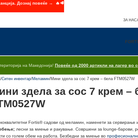
анција. Дознај повеќе → 🔥🥩
ЗА НАС
FORT
територија на Македонија!
Повеќе од 2000 артикли на лагер во 
а
Ситен инвентар
Меламин
Мини здела за сос 7 крем – бела FTM0527W
ини здела за сос 7 крем – 
TM0527W
коквалитетни Fortis® садови од меламин, наменети за сервирање 
ебење;
лесни за миење и ракување. Совршени за lounge-барови, ре
кти со голем обем на работа. Безбедни за миење во
професионални