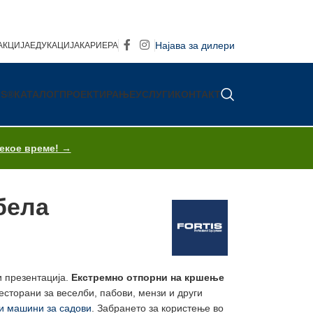
Најава за дилери
АКЦИЈА
ЕДУКАЦИЈА
КАРИЕРА
IS®
КАТАЛОГ
ПРОЕКТИРАЊЕ
УСЛУГИ
КОНТАКТ
секое време! →
бела
и презентација.
Екстремно отпорни на кршење
сторани за веселби, пабови, мензи и други
 машини за садови
. Забрането за користење во