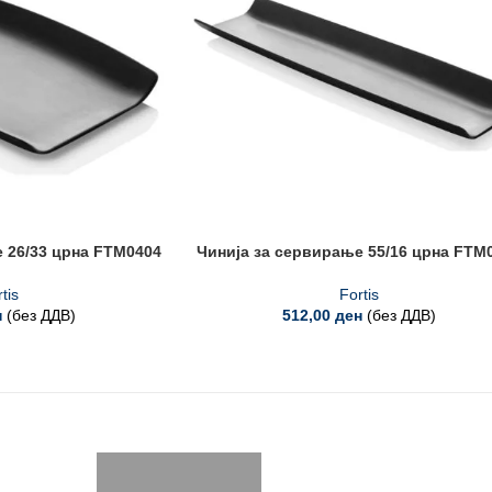
 26/33 црна FTM0404
Чинија за сервирање 55/16 црна FTM
tis
Fortis
н
(без ДДВ)
512,00
ден
(без ДДВ)