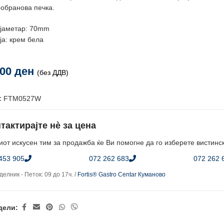
обранова печка.
јаметар: 70mm
ја: крем бела
,00
ден
(без ДДВ)
:
FTM0527W
тактирајте нè за цена
от искусен тим за продажба ќе Ви помогне да го изберете вистинс
453 905
072 262 683
072 262 
елник - Петок: 09 до 17ч. /
Fortis® Gastro Centar Куманово
дели: