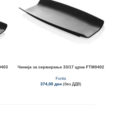
0403
Чинија за сервирање 33/17 црна FTM0402
Даска
Fortis
374,00
ден
(без ДДВ)