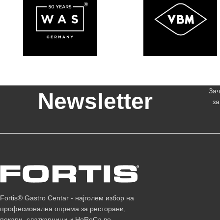
Зач
Newsletter
за
Fortis® Gastro Centar - најголем избор на
професионална опрема за ресторани,
пекари, слаткарници и HoReCa во