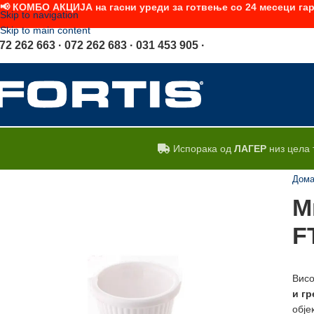
📢 КОМБО АКЦИЈА на гасни уреди за готвење со 24 месеци гар
Skip to navigation
Skip to main content
72 262 663 · 072 262 683 · 031 453 905 ·
Испорака од
ЛАГЕР
низ цела 
Дом
М
F
Висо
и
гр
обје