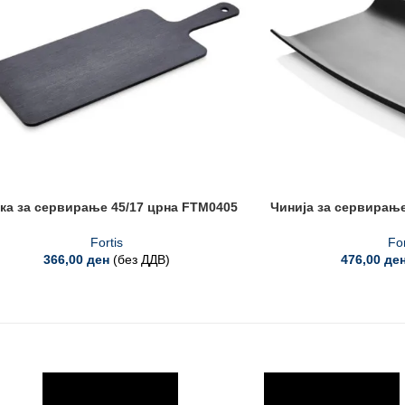
ка за сервирање 45/17 црна FTM0405
Чинија за сервирање
Fortis
For
366,00
ден
(без ДДВ)
476,00
де