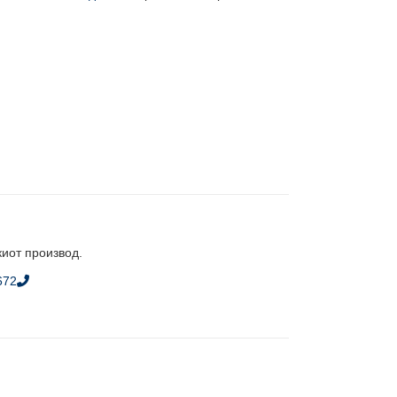
киот производ.
672