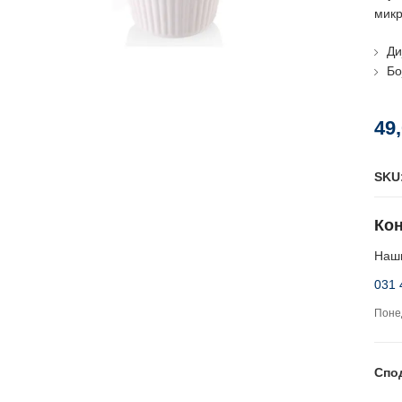
микр
Ди
Бо
49
SKU
Кон
Наши
031 
Понед
Спо