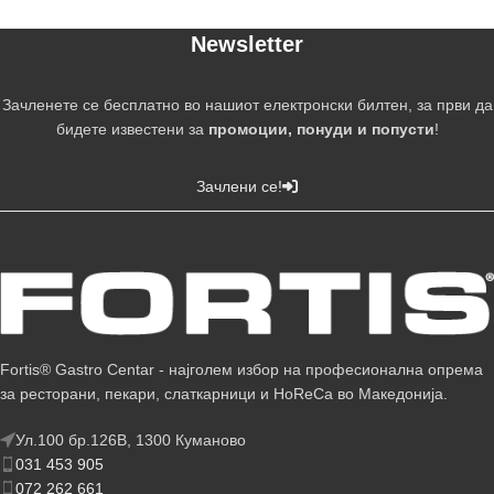
Newsletter
Зачленете се бесплатно во нашиот електронски билтен, за први да
бидете известени за
промоции, понуди и попусти
!
Зачлени се!
Fortis® Gastro Centar - најголем избор на професионална опрема
за ресторани, пекари, слаткарници и HoReCa во Македонија.
Ул.100 бр.126В, 1300 Куманово
031 453 905
072 262 661