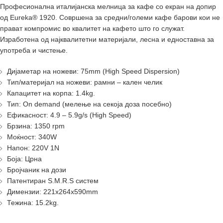
Професионална италијанска мелница за кафе со екран на допир
од Eureka® 1920. Совршена за средни/големи кафе барови кои не
прават компромис во квалитет на кафето што го служат.
Изработена од најквалитетни материјали, лесна и едноставна за
употреба и чистење.
Дијаметар на ножеви: 75mm (High Speed Dispersion)
Тип/материјал на ножеви: рамни – кален челик
Капацитет на корпа: 1.4kg.
Тип: On demand (мелење на секоја доза посебно)
Ефикасност: 4.9 – 5.9g/s (High Speed)
Брзина: 1350 rpm
Моќност: 340W
Напон: 220V 1N
Боја: Црна
Бројчаник на дози
Патентиран S.M.R.S систем
Димензии: 221х264х590mm
Тежина: 15.2kg.