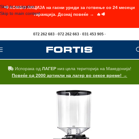
Skip to navigation
📢 КОМБО АКЦИЈА на гасни уреди за готвење со 24 месеци
Skip to main content
гаранција. Дознај повеќе → 🔥🥩
072 262 683 · 072 262 663 · 031 453 905 ·
Испорака од
ЛАГЕР
низ цела територија на Македонија!
Повеќе од 2000 артикли на лагер во секое време! →