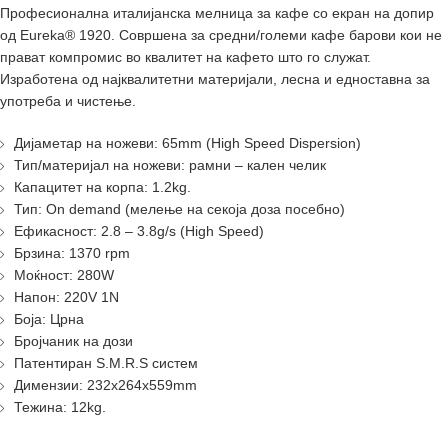
Професионална италијанска мелница за кафе со екран на допир
од Eureka® 1920. Совршена за средни/големи кафе барови кои не
прават компромис во квалитет на кафето што го служат.
Изработена од најквалитетни материјали, лесна и едноставна за
употреба и чистење.
Дијаметар на ножеви: 65mm (High Speed Dispersion)
Тип/материјал на ножеви: рамни – кален челик
Капацитет на корпа: 1.2kg.
Тип: On demand (мелење на секоја доза посебно)
Ефикасност: 2.8 – 3.8g/s (High Speed)
Брзина: 1370 rpm
Моќност: 280W
Напон: 220V 1N
Боја: Црна
Бројчаник на дози
Патентиран S.M.R.S систем
Димензии: 232х264х559mm
Тежина: 12kg.