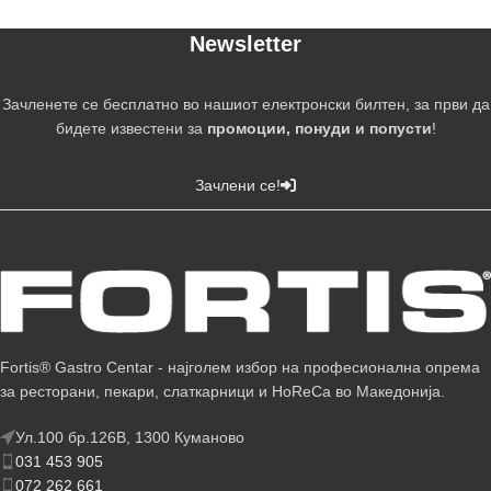
Newsletter
Зачленете се бесплатно во нашиот електронски билтен, за први да
бидете известени за
промоции, понуди и попусти
!
Зачлени се!
Fortis® Gastro Centar - најголем избор на професионална опрема
за ресторани, пекари, слаткарници и HoReCa во Македонија.
Ул.100 бр.126В, 1300 Куманово
031 453 905
072 262 661