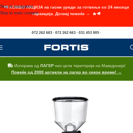
Skip to navigation
📢 КОМБО АКЦИЈА на гасни уреди за готвење со 24 месеци
Skip to main content
гаранција. Дознај повеќе → 🔥🥩
072 262 683 · 072 262 663 · 031 453 905 ·
Испорака од
ЛАГЕР
низ цела територија на Македонија!
Повеќе од 2000 артикли на лагер во секое време! →