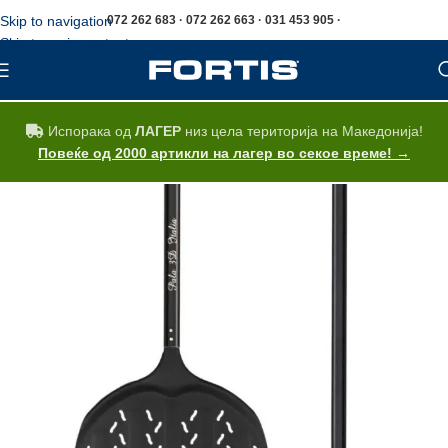
Skip to navigation
072 262 683 · 072 262 663 · 031 453 905 ·
Skip to main content
Испорака од
ЛАГЕР
низ цела територија на Македонија!
Повеќе од 2000 артикли на лагер во секое време! →