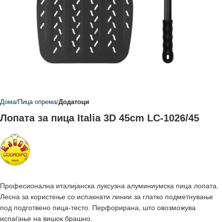
Дома
Пица опрема
Додатоци
Лопата за пица Italia 3D 45cm LC-1026/45
Професионалнa италијанска луксузна алуминиумскa пица лопатa.
Лесна за користење со испакнати линии за глатко подметнување
под подготвено пица-тесто. Перфорирана, што овозможува
испаѓање на вишок брашно.