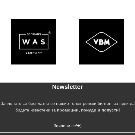
Newsletter
Зачленете се бесплатно во нашиот електронски билтен, за први да
бидете известени за
промоции, понуди и попусти
!
Зачлени се!