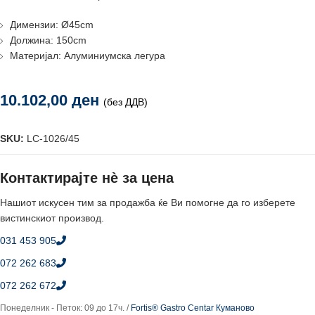
Димензии: Ø45cm
Должина: 150cm
Материјал: Алуминиумска легура
10.102,00
ден
(без ДДВ)
SKU:
LC-1026/45
Контактирајте нè за цена
Нашиот искусен тим за продажба ќе Ви помогне да го изберете
вистинскиот производ.
031 453 905
072 262 683
072 262 672
Понеделник - Петок: 09 до 17ч. /
Fortis® Gastro Centar Куманово