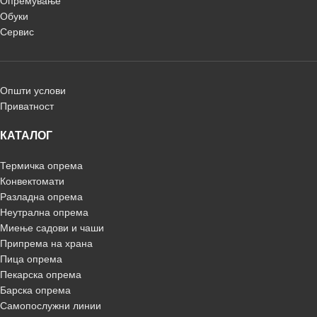
Опремување
Обуки
Сервис
Општи услови
Приватност
КАТАЛОГ
Термичка опрема
Конвектомати
Разладна опрема
Неутрална опрема
Миење садови и чаши
Припрема на храна
Пица опрема
Пекарска опрема
Барска опрема
Самопослужни линии