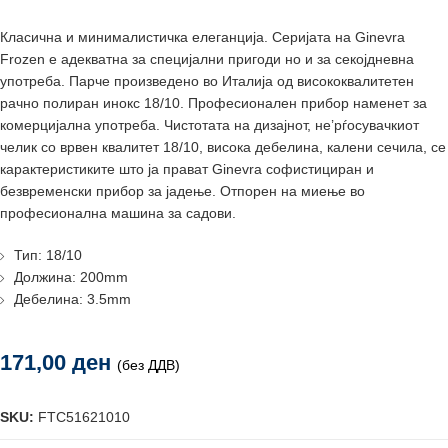
Класична и минималистичка елеганција. Серијата на Ginevra
Frozen e адекватна за специјални пригоди но и за секојдневна
употреба. Парче произведено во Италија од висококвалитетен
рачно полиран инокс 18/10. Професионален прибор наменет за
комерцијална употреба. Чистотата на дизајнот, не’рѓосувачкиот
челик со врвен квалитет 18/10, висока дебелина, калени сечила, се
карактеристиките што ја прават Ginevra софистициран и
безвременски прибор за јадење. Отпорен на миење во
професионална машина за садови.
Тип: 18/10
Должина: 200mm
Дебелина: 3.5mm
171,00
ден
(без ДДВ)
SKU:
FTC51621010