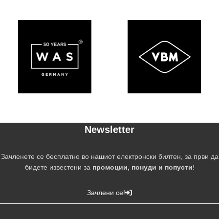
Newsletter
Зачленете се бесплатно во нашиот електронски билтен, за први да
бидете известени за
промоции, понуди и попусти
!
Зачлени се!