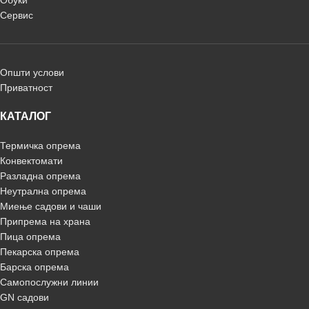
Обуки
Сервис
Општи услови
Приватност
КАТАЛОГ
Термичка опрема
Конвектомати
Разладна опрема
Неутрална опрема
Миење садови и чаши
Припрема на храна
Пица опрема
Пекарска опрема
Барска опрема
Самопослужни линии
GN садови