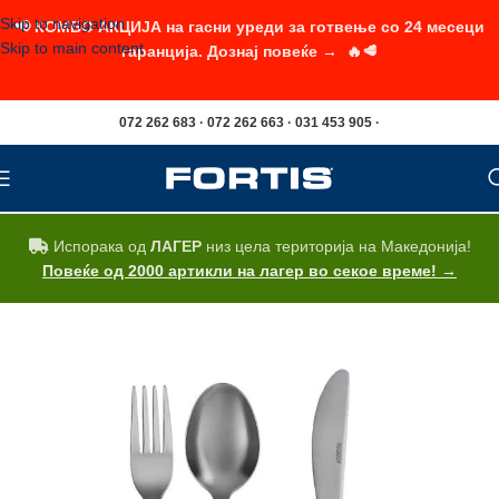
Skip to navigation
📢 КОМБО АКЦИЈА на гасни уреди за готвење со 24 месеци
Skip to main content
гаранција. Дознај повеќе → 🔥🥩
072 262 683 · 072 262 663 · 031 453 905 ·
Испорака од
ЛАГЕР
низ цела територија на Македонија!
Повеќе од 2000 артикли на лагер во секое време! →