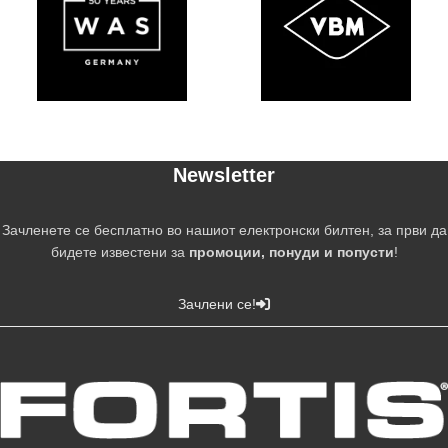
Newsletter
Зачленете се бесплатно во нашиот електронски билтен, за први да
бидете известени за
промоции, понуди и попусти
!
Зачлени се!