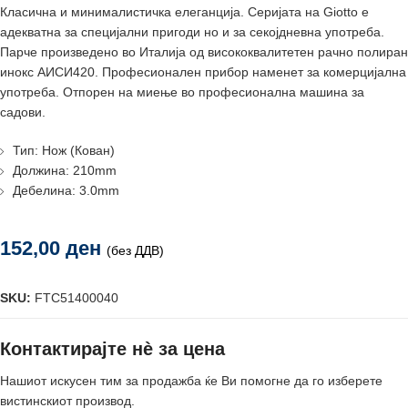
Класична и минималистичка елеганција. Серијата на Giotto e
адекватна за специјални пригоди но и за секојдневна употреба.
Парче произведено во Италија од висококвалитетен рачно полиран
инокс АИСИ420. Професионален прибор наменет за комерцијална
употреба. Отпорен на миење во професионална машина за
садови.
Тип: Нож (Кован)
Должина: 210mm
Дебелина: 3.0mm
152,00
ден
(без ДДВ)
SKU:
FTC51400040
Контактирајте нè за цена
Нашиот искусен тим за продажба ќе Ви помогне да го изберете
вистинскиот производ.