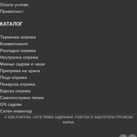
Општи услови
Приватност
КАТАЛОГ
Термичка опрема
Конвектомати
Разладна опрема
Неутрална опрема
Миење садови и чаши
Припрема на храна
Пица опрема
Пекарска опрема
Барска опрема
Самопослужни линии
GN садови
Ситен инвентар
© 2026 FORTIS®. СИТЕ ПРАВА ЗАДРЖАНИ. FORTIS® Е ЗАШТИТЕНА ТРГОВСКА
МАРКА.