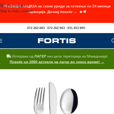
Skip to navigation
📢 КОМБО АКЦИЈА на гасни уреди за готвење со 24 месеци
Skip to main content
гаранција. Дознај повеќе → 🔥🥩
072 262 683 · 072 262 663 · 031 453 905 ·
Испорака од
ЛАГЕР
низ цела територија на Македонија!
Повеќе од 2000 артикли на лагер во секое време! →