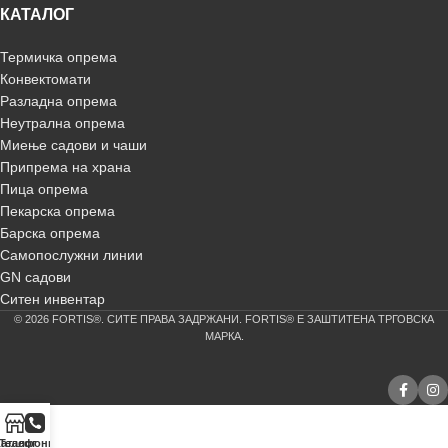
КАТАЛОГ
Термичка опрема
Конвектомати
Разладна опрема
Неутрална опрема
Миење садови и чаши
Припрема на храна
Пица опрема
Пекарска опрема
Барска опрема
Самопослужни линии
GN садови
Ситен инвентар
© 2026 FORTIS®. СИТЕ ПРАВА ЗАДРЖАНИ. FORTIS® Е ЗАШТИТЕНА ТРГОВСКА
МАРКА.
аталог
Телефонирај