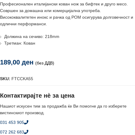
Професионален италијански кован нож за бифтек и друго месо.
Совршен за домашна или комерцијална употреба.
Висококвалитетен инокс и рачка од POM осигурува долговечност и
одлични перформанси.
Должина на сечиво: 218mm
Третман: Кован
189,00
ден
(без ДДВ)
SKU:
FTCCKA55
Контактирајте нè за цена
Нашиот искусен тим за продажба ќе Ви помогне да го изберете
вистинскиот производ.
031 453 905
072 262 683