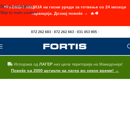
Skip to navigation
📢 КОМБО АКЦИЈА на гасни уреди за готвење со 24 месеци
Skip to main content
гаранција. Дознај повеќе → 🔥🥩
072 262 683 · 072 262 663 · 031 453 905 ·
Испорака од
ЛАГЕР
низ цела територија на Македонија!
Повеќе од 2000 артикли на лагер во секое време! →