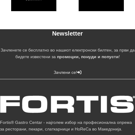
Newsletter
Зачленете се бесплатно во нашиот електронски билтен, за први да
бидете известени за
промоции, понуди и попусти
!
Зачлени се!
Fortis® Gastro Centar - најголем избор на професионална опрема
за ресторани, пекари, слаткарници и HoReCa во Македонија.