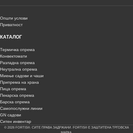
Општи услови
Приватност
КАТАЛОГ
Термичка опрема
Конвектомати
Разладна опрема
Неутрална опрема
Миење садови и чаши
Припрема на храна
Пица опрема
Пекарска опрема
Барска опрема
Самопослужни линии
GN садови
Ситен инвентар
© 2026 FORTIS®. СИТЕ ПРАВА ЗАДРЖАНИ. FORTIS® Е ЗАШТИТЕНА ТРГОВСКА
МАРКА.