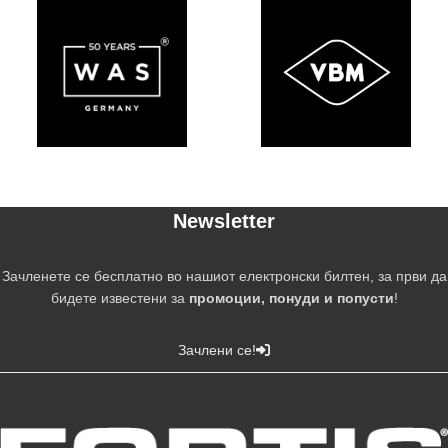
Newsletter
Зачленете се бесплатно во нашиот електронски билтен, за први да
бидете известени за
промоции, понуди и попусти
!
Зачлени се!