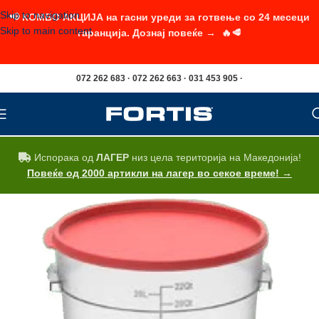
Skip to navigation
📢 КОМБО АКЦИЈА на гасни уреди за готвење со 24 месеци
Skip to main content
гаранција. Дознај повеќе → 🔥🥩
072 262 683 · 072 262 663 · 031 453 905 ·
Испорака од
ЛАГЕР
низ цела територија на Македонија!
Повеќе од 2000 артикли на лагер во секое време! →