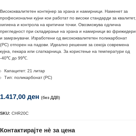
Висококвалитетен контејнер за храна и намирници. Наменет за
професионални кујни кои работат по високи стандарди за квалитет,
хигиена и контрола на критични точки. Овозможува одлична
прегледност при складирање на храна и намирници во фрижидери
и замрзнувачи. Изработени од висококвалитетен поликарбонат
(PC) отпорен на падови. Идеално решение за секоја современа
кујна, пекара или слаткарница. За користење на температури од
-40℃ до 99℃.
Капацитет: 21 литар
Tип: поликарбонат (PC)
1.417,00
ден
(без ДДВ)
SKU:
CHR20C
Контактирајте нè за цена