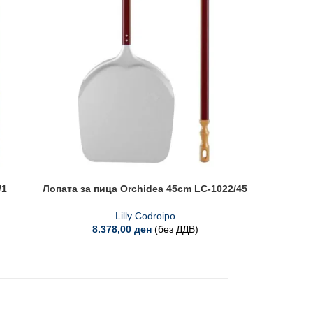
/1
Лопата за пица Orchidea 45cm LC-1022/45
Лопата 
Lilly Codroipo
8.378,00
ден
(без ДДВ)