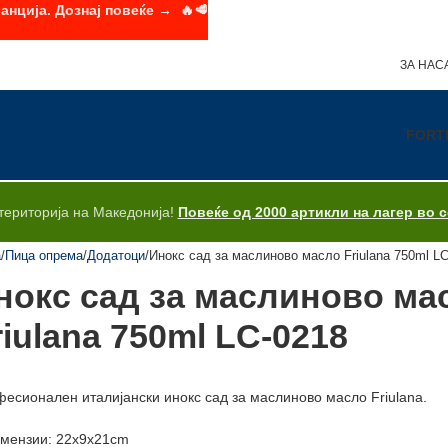
анција. Дознај повеќе → 🔥🥩
ЗА НАС
FORT
територија на Македонија!
Повеќе од 2000 артикли на лагер во 
а
Пица опрема
Додатоци
Инокс сад за маслиново масло Friulana 750ml L
нокс сад за маслиново ма
riulana 750ml LC-0218
есионален италијански инокс сад за маслиново масло Friulana.
мензии: 22x9x21cm