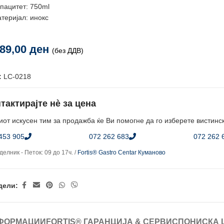
пацитет: 750ml
теријал: инокс
189,00
ден
(без ДДВ)
:
LC-0218
тактирајте нè за цена
от искусен тим за продажба ќе Ви помогне да го изберете вистинс
453 905
072 262 683
072 262 
елник - Петок: 09 до 17ч. /
Fortis® Gastro Centar Куманово
дели:
ФОРМАЦИИ
FORTIS® ГАРАНЦИЈА & СЕРВИС
ПОНИСКА 