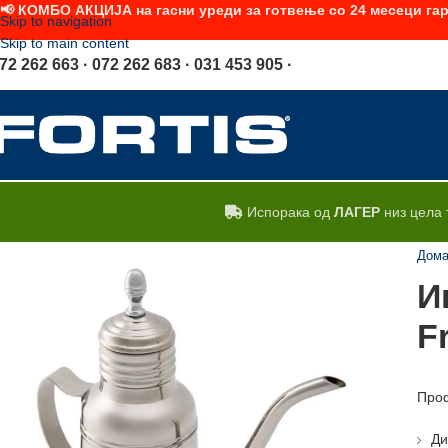
📢 КОМБО АКЦИЈА на гасни уреди за готвење со 24 месеци гар
Skip to navigation
Skip to main content
72 262 663 · 072 262 683 · 031 453 905 ·
Испорака од
ЛАГЕР
низ цела 
Дом
И
F
Проф
Ди