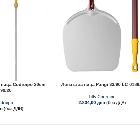
 пица Codroipo 20cm
Лопата за пица Parigi 33/90 LC-0186
90/20
Lilly Codroipo
odroipo
2.834,00
ден
(без ДДВ)
н
(без ДДВ)