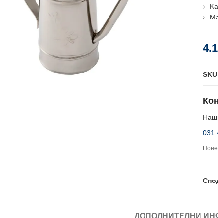
Kа
Ма
4.
SKU
Кон
Наши
031 
Понед
Спо
ДОПОЛНИТЕЛНИ ИН