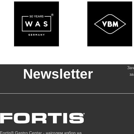
Зач
Newsletter
за
Fortis® Gastro Centar - најголем избор на