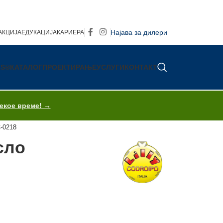
Најава за дилери
АКЦИЈА
ЕДУКАЦИЈА
КАРИЕРА
IS®
КАТАЛОГ
ПРОЕКТИРАЊЕ
УСЛУГИ
КОНТАКТ
секое време! →
C-0218
сло