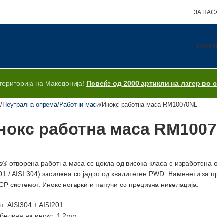
ЗА НАС
FORT
територија на Македонија!
Повеќе од 2000 артикли на лагер во 
а
Неутрална опрема
Работни маси
Инокс работна маса RM10070NL
нокс работна маса RM100
is® отворена работнa масa со цокла од висока класа е изработенa 
01 / AISI 304) засиленa со јадро од квалитетен PWD. Наменети за 
P системот. Инокс ногарки и папучи со прецизна нивелација.
п: AISI304 + AISI201
белина на инокс: 1.2mm