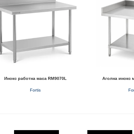
Инокс работна маса RM9070L
Аголнa инокс 
Fortis
For