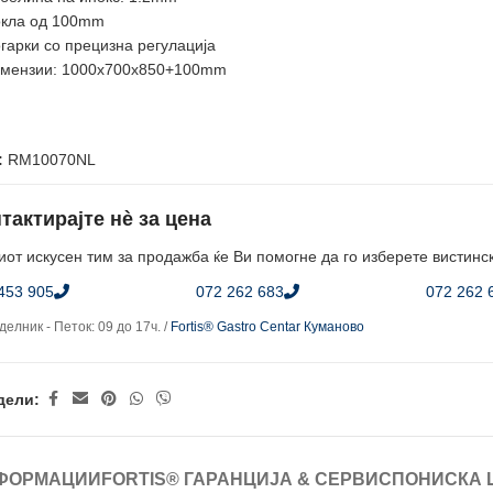
кла од 100mm
гарки со прецизна регулација
мензии: 1000x700x850+100mm
:
RM10070NL
тактирајте нè за цена
от искусен тим за продажба ќе Ви помогне да го изберете вистинс
453 905
072 262 683
072 262 
елник - Петок: 09 до 17ч. /
Fortis® Gastro Centar Куманово
дели:
ФОРМАЦИИ
FORTIS® ГАРАНЦИЈА & СЕРВИС
ПОНИСКА 