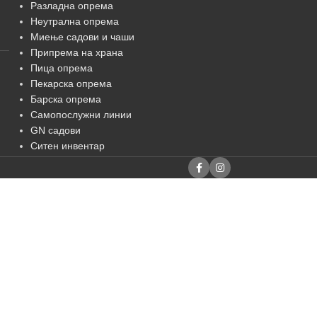
Разладна опрема
Неутрална опрема
Миење садови и чаши
Припрема на храна
Пица опрема
Пекарска опрема
Барска опрема
Самопослужни линии
GN садови
Ситен инвентар