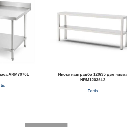
масa ARM7070L
Инокс надградба 120/35 две ниво
NRM12035L2
tis
Fortis