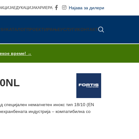
Најава за дилери
АКЦИЈА
ЕДУКАЦИЈА
КАРИЕРА
IS®
КАТАЛОГ
ПРОЕКТИРАЊЕ
УСЛУГИ
КОНТАКТ
секое време! →
70NL
од специјален немагнетен инокс тип 18/10 (EN
прехранбената индустрија – компатибилнa со