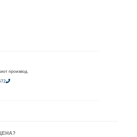
киот производ.
672
ЦЕНА?