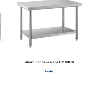
а
Инокс работна маса RM18070
И
Fortis