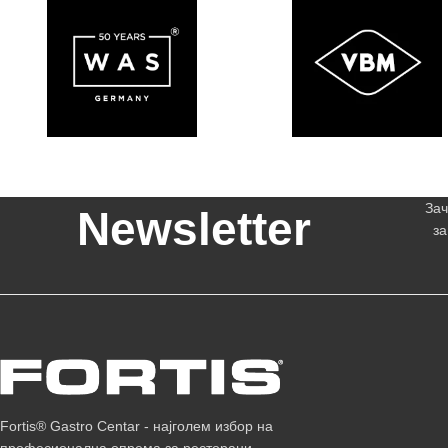
Зач
Newsletter
за
Fortis® Gastro Centar - најголем избор на