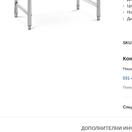
Цо
Но
Ди
SKU
Кон
Наши
031 
Понед
Спо
ДОПОЛНИТЕЛНИ ИН