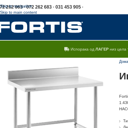
Skip to navigation
72 262 663 · 072 262 683 · 031 453 905 ·
Skip to main content
Испорака од
ЛАГЕР
низ цела 
Дом
И
Fort
1.43
HACC
Ти
Де