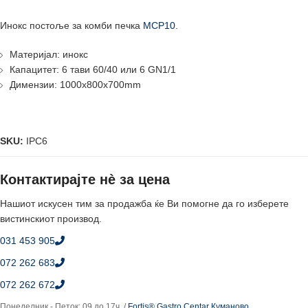
Инокс постоље за комби печка
MCP10
.
Материјал: инокс
Капацитет: 6 тави 60/40 или 6 GN1/1
Димензии: 1000x800x700mm
SKU:
IPC6
Контактирајте нè за цена
Нашиот искусен тим за продажба ќе Ви помогне да го изберете
вистинскиот производ.
031 453 905
072 262 683
072 262 672
Понеделник - Петок: 09 до 17ч. /
Fortis® Gastro Centar Куманово