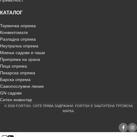
Приватност
КАТАЛОГ
Термичка опрема
Конвектомати
Разладна опрема
Неутрална опрема
Миење садови и чаши
Припрема на храна
Пица опрема
Пекарска опрема
Барска опрема
Самопослужни линии
GN садови
Ситен инвентар
© 2026 FORTIS®. СИТЕ ПРАВА ЗАДРЖАНИ. FORTIS® Е ЗАШТИТЕНА ТРГОВСКА
МАРКА.