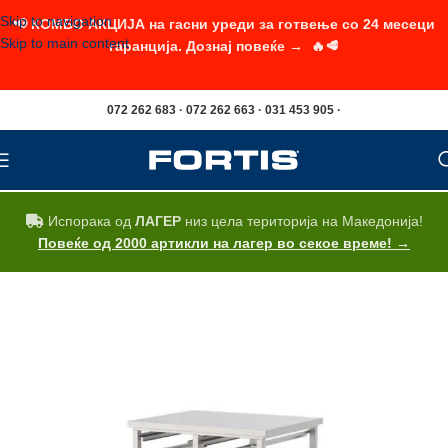
Skip to navigation
📢 КОМБО АКЦИЈА на гасни уреди за готвење со 24 месеци
Skip to main content
гаранција. Дознај повеќе → 🔥🥩
072 262 683 · 072 262 663 · 031 453 905 ·
Испорака од
ЛАГЕР
низ цела територија на Македонија!
Повеќе од 2000 артикли на лагер во секое време! →