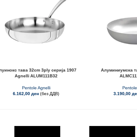
луинокс тава 32cm 3ply серија 1907
Алуминиумска та
Agnelli ALUM111B32
ALMC11
Pentole Agnelli
Pentole
6.162,00
ден
(без ДДВ)
3.190,00
де