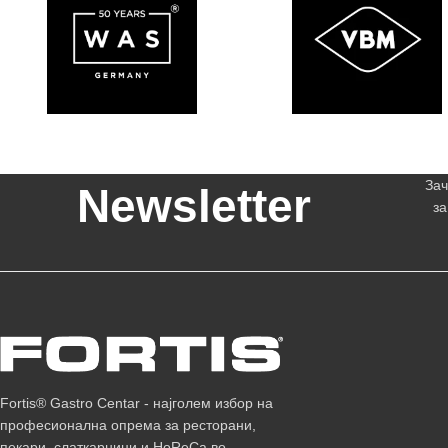
Зач
Newsletter
за
Fortis® Gastro Centar - најголем избор на
професионална опрема за ресторани,
пекари, слаткарници и HoReCa во