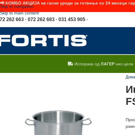
📢 КОМБО АКЦИЈА на гасни уреди за готвење со 24 месеци гар
Skip to navigation
Skip to main content
72 262 663 · 072 262 683 · 031 453 905 ·
Испорака од
ЛАГЕР
низ цела 
Дом
И
F
Проф
рамн