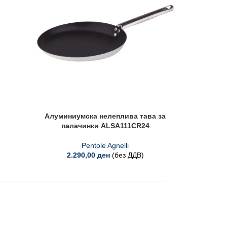
Алуминиумска нелеплива тава за
Чели
палачинки ALSA111CR24
Pentole Agnelli
2.290,00
ден
(без ДДВ)