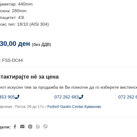
јаметар: 440mm
сина: 280mm
пацитет: 43l.
окс тип: 18/10 (AISI 304)
630,00
ден
(без ДДВ)
:
FSS-DC44
тактирајте нè за цена
от искусен тим за продажба ќе Ви помогне да го изберете вистинс
453 905
072 262 683
072 262 
елник - Петок: 09 до 17ч. /
Fortis® Gastro Centar Куманово
дели: