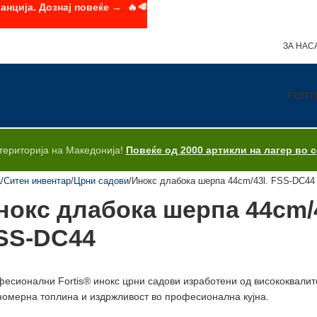
анција. Дознај повеќе → 🔥🥩
ЗА НАС
FORT
територија на Македонија!
Повеќе од 2000 артикли на лагер во 
а
Ситен инвентар
Црни садови
Инокс длабока шерпа 44cm/43l. FSS-DC44
нокс длабока шерпа 44cm/4
SS-DC44
есионални Fortis® инокс црни садови изработени од висококвалитет
омерна топлина и издржливост во професионална кујна.