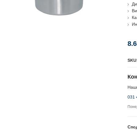
Ди
Ви
Ка
Ин
8.
SKU
Кон
Наши
031 
Понед
Спо