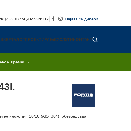
Најава за дилери
АКЦИЈА
ЕДУКАЦИЈА
КАРИЕРА
IS®
КАТАЛОГ
ПРОЕКТИРАЊЕ
УСЛУГИ
КОНТАКТ
секое време! →
3l.
ен инокс тип 18/10 (AISI 304), обезбедуваат