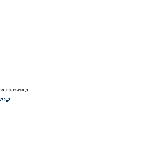
киот производ.
672