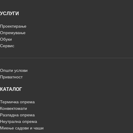
УСЛУГИ
Проектирање
Опремување
Обуки
Сервис
Општи услови
Приватност
КАТАЛОГ
Термичка опрема
Конвектомати
Разладна опрема
Неутрална опрема
Миење садови и чаши