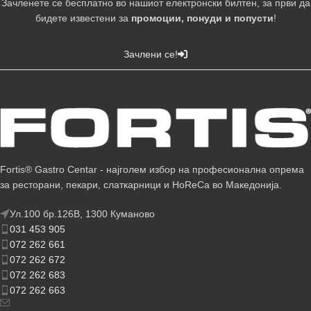
Зачленете се бесплатно во нашиот електронски билтен, за први да
бидете известени за
промоции, понуди и попусти
!
Зачлени се!
Fortis® Gastro Centar - најголем избор на професионална опрема
за ресторани, пекари, слаткарници и HoReCa во Македонија.
Ул.100 бр.126В, 1300 Куманово
031 453 905
072 262 661
072 262 672
072 262 683
072 262 663