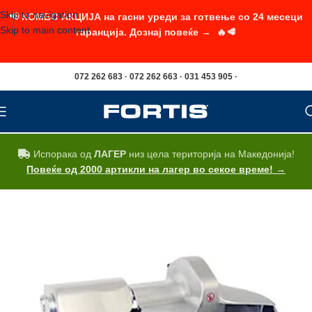
Skip to navigation
📢 КОМБО АКЦИЈА на гасни уреди за готвење со 24 месеци
Skip to main content
гаранција. Дознај повеќе → 🔥🥩
072 262 683 · 072 262 663 · 031 453 905 ·
Испорака од
ЛАГЕР
низ цела територија на Македонија!
Повеќе од 2000 артикли на лагер во секое време! →