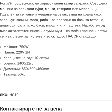
Fortis® професионален хоризонтален катер за храна. Совршена
машина за серизони кујни, мензи, кетеринг или месарници.
Идеален за сечкање и мешање на секаков вид на храна како:
зеленчук, зачини, месо, риба – за правење на бази за готвење,
додатоци, салати, колбаси, виршли или паштета. Изработен од
висококвалитетен инокс и алуминиум – со моќен пренос и остри
сечива. Лесни за чистење и во склад со HACCP стандарди.
Моќност: 750W
Напон: 220V 1N
Капацитет на сад: 10 литри
Брзина: 1400/12rpm
Димензии: 850x600x460mm
Тежина: 50kg.
SKU:
HC10
Контактирајте нè за цена