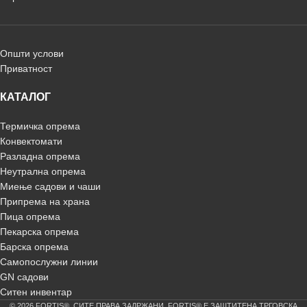
Општи услови
Приватност
КАТАЛОГ
Термичка опрема
Конвектомати
Разладна опрема
Неутрална опрема
Миење садови и чаши
Припрема на храна
Пица опрема
Пекарска опрема
Барска опрема
Самопослужни линии
GN садови
Ситен инвентар
© 2026 FORTIS®. СИТЕ ПРАВА ЗАДРЖАНИ. FORTIS® Е ЗАШТИТЕНА ТРГОВСКА