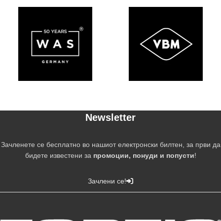
Newsletter
Зачленете се бесплатно во нашиот електронски билтен, за први да
бидете известени за
промоции, понуди и попусти
!
Зачлени се!