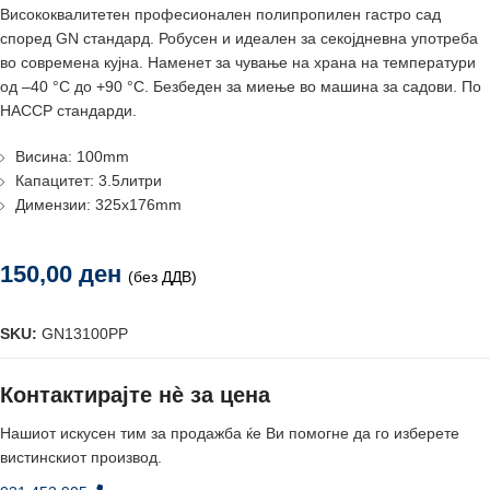
Висококвалитетен професионален полипропилен гастро сад
според GN стандард. Робусен и идеален за секојдневна употреба
во современа кујна. Наменет за чување на храна на температури
од –40 °C до +90 °C. Безбеден за миење во машина за садови. По
HACCP стандарди.
Висина: 100mm
Капацитет: 3.5литри
Димензии: 325x176mm
150,00
ден
(без ДДВ)
SKU:
GN13100PP
Контактирајте нè за цена
Нашиот искусен тим за продажба ќе Ви помогне да го изберете
вистинскиот производ.