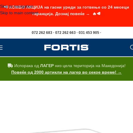
Skip to navigation
📢 КОМБО АКЦИЈА на гасни уреди за готвење со 24 месеци
Skip to main content
гаранција. Дознај повеќе → 🔥🥩
072 262 683 · 072 262 663 · 031 453 905 ·
Испорака од
ЛАГЕР
низ цела територија на Македонија!
Повеќе од 2000 артикли на лагер во секое време! →