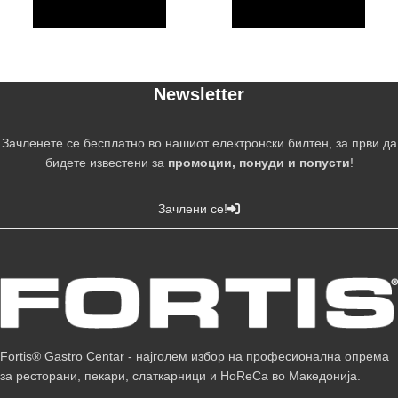
Newsletter
Зачленете се бесплатно во нашиот електронски билтен, за први да
бидете известени за
промоции, понуди и попусти
!
Зачлени се!
Fortis® Gastro Centar - најголем избор на професионална опрема
за ресторани, пекари, слаткарници и HoReCa во Македонија.