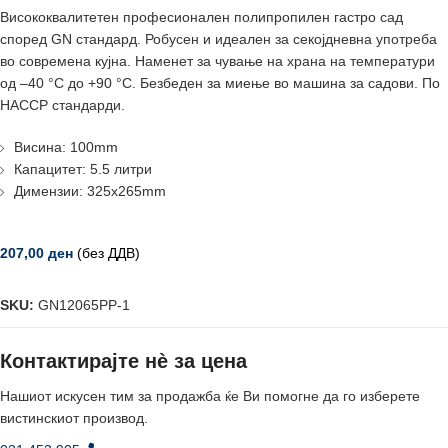
Висококвалитетен професионален полипропилен гастро сад
според GN стандард. Робусен и идеален за секојдневна употреба
во современа кујна. Наменет за чување на храна на температури
од –40 °C до +90 °C. Безбеден за миење во машина за садови. По
HACCP стандарди.
Висина: 100mm
Капацитет: 5.5 литри
Димензии: 325x265mm
207,00
ден
(без ДДВ)
SKU:
GN12065PP-1
Контактирајте нè за цена
Нашиот искусен тим за продажба ќе Ви помогне да го изберете
вистинскиот производ.