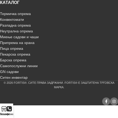
КАТАЛОГ
Термичка опрема
Конвектомати
Разладна опрема
Неутрална опрема
Миење садови и чаши
Припрема на храна
Пица опрема
Пекарска опрема
Барска опрема
Самопослужни линии
GN садови
Ситен инвентар
© 2026 FORTIS®. СИТЕ ПРАВА ЗАДРЖАНИ. FORTIS® Е ЗАШТИТЕНА ТРГОВСКА
МАРКА.
аталог
Телефонирај