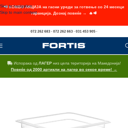
Skip to navigation
📢 КОМБО АКЦИЈА на гасни уреди за готвење со 24 месеци
Skip to main content
гаранција. Дознај повеќе → 🔥🥩
072 262 683 · 072 262 663 · 031 453 905 ·
Испорака од
ЛАГЕР
низ цела територија на Македонија!
Повеќе од 2000 артикли на лагер во секое време! →