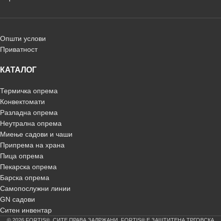
Општи услови
Приватност
КАТАЛОГ
Термичка опрема
Конвектомати
Разладна опрема
Неутрална опрема
Миење садови и чаши
Припрема на храна
Пица опрема
Пекарска опрема
Барска опрема
Самопослужни линии
GN садови
Ситен инвентар
© 2026 FORTIS®. СИТЕ ПРАВА ЗАДРЖАНИ. FORTIS® Е ЗАШТИТЕНА ТРГОВСКА