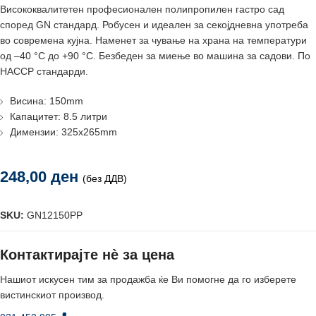
Висококвалитетен професионален полипропилен гастро сад
според GN стандард. Робусен и идеален за секојдневна употреба
во современа кујна. Наменет за чување на храна на температури
од –40 °C до +90 °C. Безбеден за миење во машина за садови. По
HACCP стандарди.
Висина: 150mm
Капацитет: 8.5 литри
Димензии: 325x265mm
248,00
ден
(без ДДВ)
SKU:
GN12150PP
Контактирајте нè за цена
Нашиот искусен тим за продажба ќе Ви помогне да го изберете
вистинскиот производ.