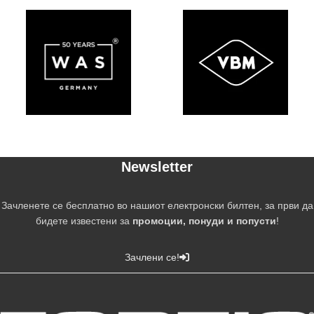
Newsletter
Зачленете се бесплатно во нашиот електронски билтен, за први да
бидете известени за
промоции, понуди и попусти
!
Зачлени се!