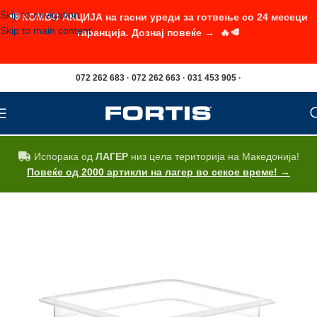
Skip to navigation
📢 КОМБО АКЦИЈА на гасни уреди за готвење со 24 месеци
Skip to main content
гаранција. Дознај повеќе → 🔥🥩
072 262 683 · 072 262 663 · 031 453 905 ·
Испорака од
ЛАГЕР
низ цела територија на Македонија!
Повеќе од 2000 артикли на лагер во секое време! →