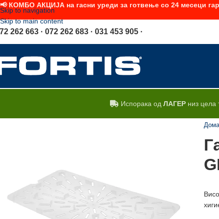
📢 КОМБО АКЦИЈА на гасни уреди за готвење со 24 месеци гар
Skip to navigation
Skip to main content
72 262 663 · 072 262 683 · 031 453 905 ·
Испорака од
ЛАГЕР
низ цела 
Дом
Г
G
Висо
хиги