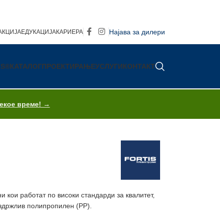
Најава за дилери
АКЦИЈА
ЕДУКАЦИЈА
КАРИЕРА
IS®
КАТАЛОГ
ПРОЕКТИРАЊЕ
УСЛУГИ
КОНТАКТ
секое време! →
 кои работат по високи стандарди за квалитет,
издржлив полипропилен (PP).