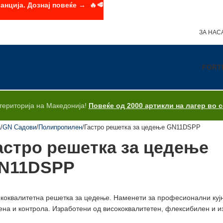
анција. Дознај повеќе → 🔥🥩
ЗА НАС
FORT
територија на Македонија!
Повеќе од 2000 артикли на лагер во 
а
GN Садови
Полипропилен
Гастро решетка за цедење GN11DSPP
астро решетка за цедење
N11DSPP
коквалитетна решетка за цедење. Наменети за професионални кујни
ена и контрола. Изработени од висококвалитетен, флексибилен и 