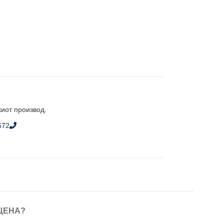
киот производ.
672
ЦЕНА?