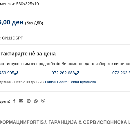
мензии: 530х325х10
5,00
ден
(без ДДВ)
:
GN11DSPP
тактирајте нè за цена
от искусен тим за продажба ќе Ви помогне да го изберете вистинс
453 905
072 262 683
072 262 
елник - Петок: 09 до 17ч. /
Fortis® Gastro Centar Куманово
дели:
ФОРМАЦИИ
FORTIS® ГАРАНЦИЈА & СЕРВИС
ПОНИСКА 