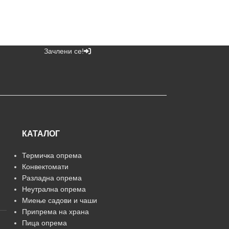
Зачлени се!
КАТАЛОГ
Термичка опрема
Конвектомати
Разладна опрема
Неутрална опрема
Миење садови и чаши
Припрема на храна
Пица опрема