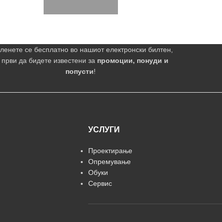
ленете се бесплатно во нашиот електронски билтен,
 први да бидете известени за
промоции, понуди и
попусти
!
УСЛУГИ
Проектирање
Опремување
Обуки
Сервис