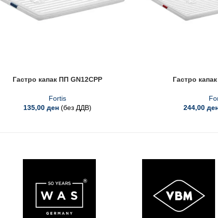
Гастро капак ПП GN12CPP
Гастро капа
Fortis
For
135,00
ден
(без ДДВ)
244,00
де