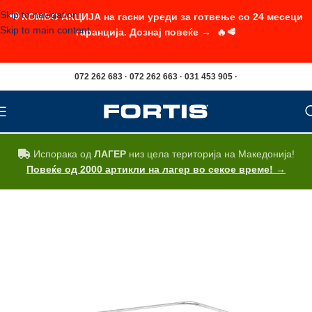
Skip to navigation
📢 КОМБО АКЦИЈА на гасни уреди за готвење со 24 месеци
Skip to main content
гаранција. Дознај повеќе → 🔥🥩
072 262 683 · 072 262 663 · 031 453 905 ·
Испорака од
ЛАГЕР
низ цела територија на Македонија!
Повеќе од 2000 артикли на лагер во секое време! →