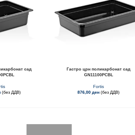
ликарбонат сад
Гастро црн поликарбонат сад
00PCBL
GN11100PCBL
tis
Fortis
н
(без ДДВ)
876,00
ден
(без ДДВ)