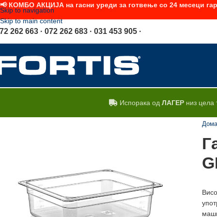
📢 КОМБО АКЦИЈА на гасни уреди за готвење со 24 месеци гар
Skip to navigation
Skip to main content
72 262 663 · 072 262 683 · 031 453 905 ·
Испорака од
ЛАГЕР
низ цела 
Дом
Г
G
Висо
упот
маши