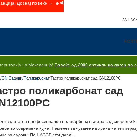
анција. Дознај повеќе → 🔥🥩
ЗА НАС
FORT
територија на Македонија!
Повеќе од 2000 артикли на лагер во 
а
GN Садови
Поликарбонат
Гастро поликарбонат сад GN12100PC
астро поликарбонат сад
N12100PC
коквалитетен професионален поликарбонат гастро сад според GN с
реба во современа кујна. Наменет за чување на храна на температ
на за садови. По HACCP стандарди.