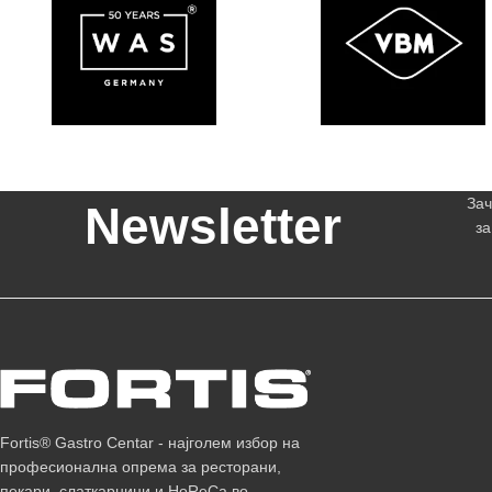
Зач
Newsletter
за
Fortis® Gastro Centar - најголем избор на
професионална опрема за ресторани,
пекари, слаткарници и HoReCa во