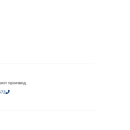
киот производ.
672