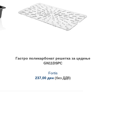
Гастро поликарбонат решетка за цедење
Купол
GN11DSPC
Fortis
237,00
ден
(без ДДВ)