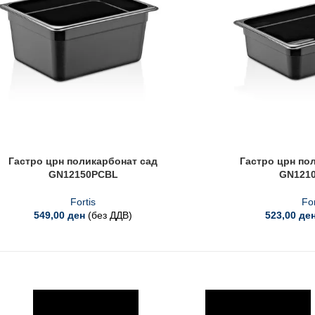
Гастро црн поликарбонат сад
Гастро црн по
GN12150PCBL
GN121
Fortis
For
549,00
ден
(без ДДВ)
523,00
де