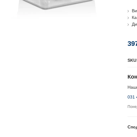
Ви
Ка
Ди
39
SKU
Кон
Наши
031 
Понед
Спо