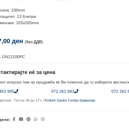
сина: 100mm
пацитет: 12.6литри
мензии: 325x265mm
7,00
ден
(без ДДВ)
:
GN12100PC
тактирајте нè за цена
от искусен тим за продажба ќе Ви помогне да го изберете вистинс
453 905
072 262 683
072 262 
елник - Петок: 09 до 17ч. /
Fortis® Gastro Centar Куманово
дели: