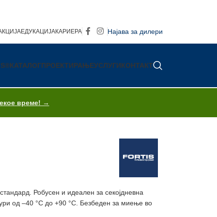
Најава за дилери
АКЦИЈА
ЕДУКАЦИЈА
КАРИЕРА
IS®
КАТАЛОГ
ПРОЕКТИРАЊЕ
УСЛУГИ
КОНТАКТ
секое време! →
тандард. Робусен и идеален за секојдневна
ури од –40 °C до +90 °C. Безбеден за миење во