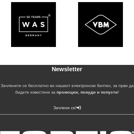
Newsletter
Зачленете се бесплатно во нашиот електронски билтен, за први да
бидете известени за
промоции, понуди и попусти
!
Зачлени се!