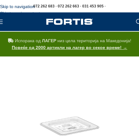
Skip to navigation
072 262 683 · 072 262 663 · 031 453 905 ·
Skip to main content
Испорака од
ЛАГЕР
низ цела територија на Македонија!
Повеќе од 2000 артикли на лагер во секое време! →