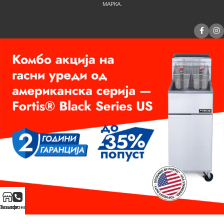
МАРКА.
аталог
Телефонирај