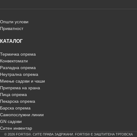
Општи услови
Приватност
КАТАЛОГ
Термичка опрема
Конвектомати
Разладна опрема
Неутрална опрема
Миење садови и чаши
Припрема на храна
Пица опрема
Пекарска опрема
Барска опрема
Самопослужни линии
GN садови
Ситен инвентар
© 2026 FORTIS®. СИТЕ ПРАВА ЗАДРЖАНИ. FORTIS® Е ЗАШТИТЕНА ТРГОВСКА