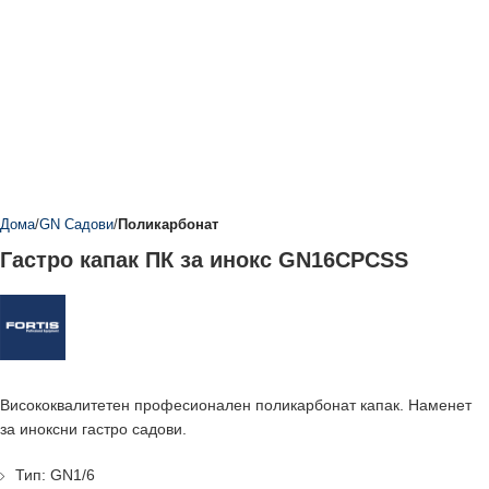
Дома
GN Садови
Поликарбонат
Гастро капак ПК за инокс GN16CPCSS
Висококвалитетен професионален поликарбонат капак. Наменет
за иноксни гастро садови.
Тип: GN1/6