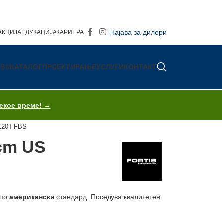
Најава за дилери
АКЦИЈА
ЕДУКАЦИЈА
КАРИЕРА
IS®
КАТАЛОГ
ПРОЕКТИРАЊЕ
УСЛУГИ
КОНТАКТ
секое време! →
120T-FBS
0cm US
 по
американски
стандард. Поседува квалитетен