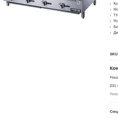
Ко
Мо
ТН
Ро
Бе
Ди
SKU
Кон
Наши
031 
Понед
Спо