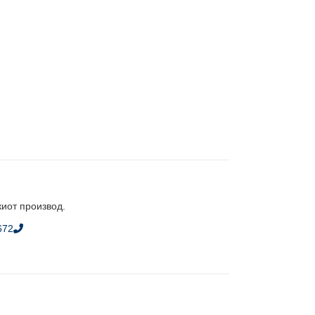
киот производ.
672