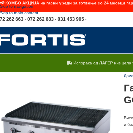
📢 КОМБО АКЦИЈА на гасни уреди за готвење со 24 месеци гар
Skip to navigation
Skip to main content
72 262 663 · 072 262 683 · 031 453 905 ·
Испорака од
ЛАГЕР
низ цела 
Дом
Г
G
Висо
и бе