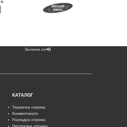
Зачлени се!
КАТАЛОГ
Термичка опрема
Конвектомати
Разладна опрема
Неутрална опрема