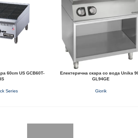
ара 60cm US GCB60T-
Електерична скара со вода Unika 9
BS
GL94GE
ack Series
Giorik