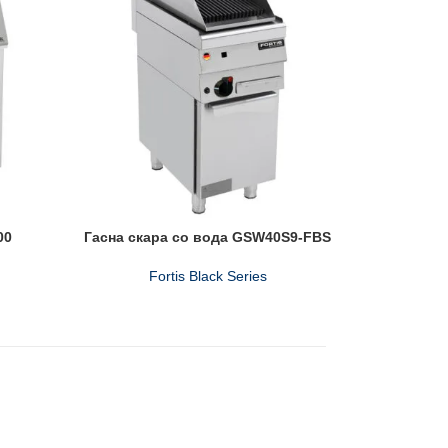
00
Гасна скара со вода GSW40S9-FBS
Гасн
Fortis Black Series