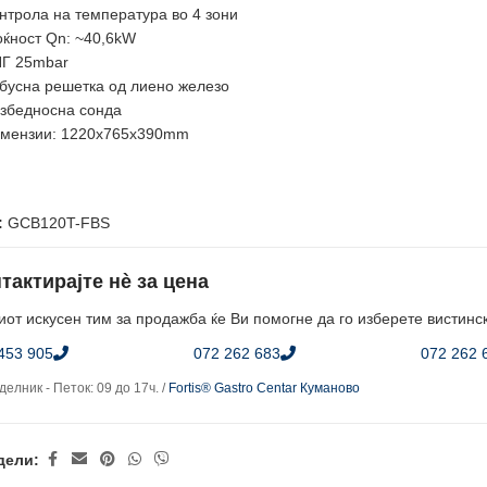
нтрола на температура во 4 зони
ќност Qn: ~40,6kW
Г 25mbar
бусна решетка од лиено железо
збедносна сондa
мензии: 1220x765x390mm
:
GCB120T-FBS
тактирајте нè за цена
от искусен тим за продажба ќе Ви помогне да го изберете вистинс
453 905
072 262 683
072 262 
елник - Петок: 09 до 17ч. /
Fortis® Gastro Centar Куманово
дели: