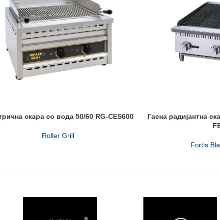
трична скара со вода 50/60 RG-CES600
Гасна радијантна ск
F
Roller Grill
Fortis Bl