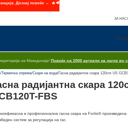
анција. Дознај повеќе → 🔥🥩
ЗА НАС
FORT
територија на Македонија!
Повеќе од 2000 артикли на лагер во 
а
Термичка опрема
Скари на вода
Гасна радијантна скара 120cm US GCB
асна радијантна скара 12
CB120T-FBS
коефикаснa и професионалнa гаснa скарa на Fortis® произведенa
збеден систем за регулација на гас.