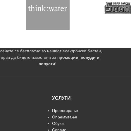
ленете се бесплатно во нашиот електронски билтен,
 први да бидете известени за
промоции, понуди и
попусти
!
УСЛУГИ
Проектирање
Опремување
Обуки
Сервис